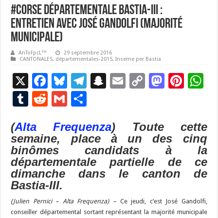
#Corse Départementale Bastia-III :
entretien avec José Gandolfi (majorité
municipale)
AnToFpcL™
29 septembre 2016
CANTONALES
,
départementales-2015
,
Inseme per Bastia
X
F
Bl
T
S
E
C
M
Pi
W
ac
u
el
n
m
o
as
nt
h
T
R
G
P
e
es
e
a
ai
p
to
er
at
u
e
m
ar
b
ky
gr
p
l
y
d
es
s
(
Alta Frequenza
) Toute cette
m
d
ai
ta
semaine, place à un des cinq
o
a
c
Li
o
t
p
bl
di
l
g
binômes candidats à la
o
m
h
n
n
p
r
t
er
départementale partielle de ce
k
at
k
dimanche dans le canton de
Bastia-III.
(Julien Pernici – Alta Frequenza) –
Ce jeudi, c’est José Gandolfi,
conseiller départemental sortant représentant la majorité municipale