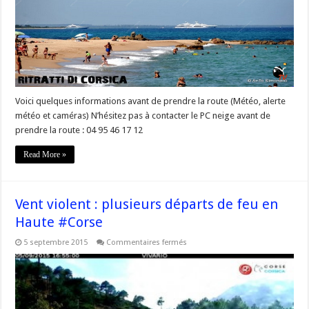
quelques
webcam
Live
–
avant
de
prendre
la
route,
vérifiez
la
Voici quelques informations avant de prendre la route (Météo, alerte
météo
météo et caméras) N’hésitez pas à contacter le PC neige avant de
prendre la route : 04 95 46 17 12
Read More »
Vent violent : plusieurs départs de feu en
Haute #Corse
sur
5 septembre 2015
Commentaires fermés
Vent
violent
:
plusieurs
départs
de
feu