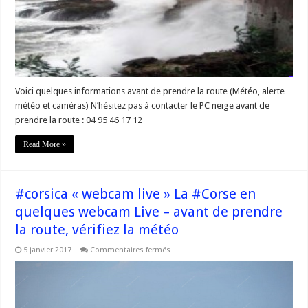
conditions
de
circulation
et
de
météo
/
Web-
caméra
sur
la
Voici quelques informations avant de prendre la route (Météo, alerte
#Corse
météo et caméras) N’hésitez pas à contacter le PC neige avant de
via
@I_Scrianzati
prendre la route : 04 95 46 17 12
Read More »
#corsica « webcam live » La #Corse en
quelques webcam Live – avant de prendre
la route, vérifiez la météo
sur
5 janvier 2017
Commentaires fermés
#corsica
« webcam
live »
La
#Corse
en