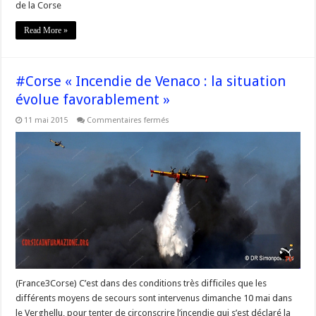
de la Corse
Read More »
#Corse « Incendie de Venaco : la situation
évolue favorablement »
sur
11 mai 2015
Commentaires fermés
#Corse
« Incendie
de
Venaco
:
la
situation
évolue
favorablement »
(France3Corse) C’est dans des conditions très difficiles que les
différents moyens de secours sont intervenus dimanche 10 mai dans
le Verghellu, pour tenter de circonscrire l’incendie qui s’est déclaré la