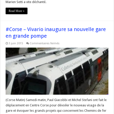
à
Marien Setti a vite déchanté.
Vivario
:
Marien
Read More »
Setti
marque
des
points
au
#Corse – Vivario inaugure sa nouvelle gare
conseil
d’Etat
en grande pompe
sur
3 juin 2015
Commentaires fermés
#Corse
–
Vivario
inaugure
sa
nouvelle
gare
en
grande
pompe
(Corse Matin) Samedi matin, Paul Giacobbi et Michel Stefani ont fait le
déplacement en Centre Corse pour dévoiler le nouveau visage de la
gare et évoquer les grands projets qui concernent les Chemins de fer