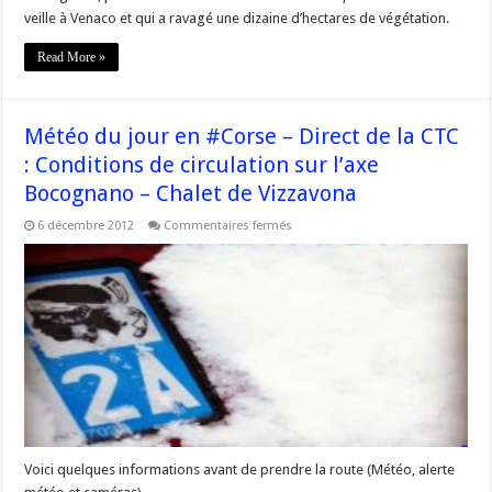
veille à Venaco et qui a ravagé une dizaine d’hectares de végétation.
Read More »
Météo du jour en #Corse – Direct de la CTC
: Conditions de circulation sur l’axe
Bocognano – Chalet de Vizzavona
sur
6 décembre 2012
Commentaires fermés
Météo
du
jour
en
#Corse
–
Direct
de
la
CTC
:
Conditions
de
circulation
sur
l’axe
Bocognano
Voici quelques informations avant de prendre la route (Météo, alerte
–