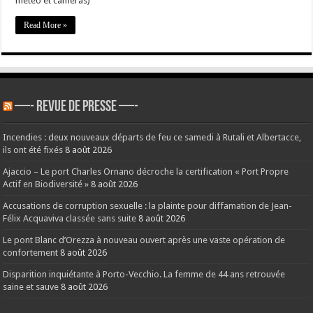
météo et caméras)
Chalet
de
Vizzavona
Read More »
—- REVUE DE PRESSE —-
Incendies : deux nouveaux départs de feu ce samedi à Rutali et Albertacce,
ils ont été fixés
8 août 2026
Ajaccio – Le port Charles Ornano décroche la certification « Port Propre
Actif en Biodiversité »
8 août 2026
Accusations de corruption sexuelle : la plainte pour diffamation de Jean-
Félix Acquaviva classée sans suite
8 août 2026
Le pont Blanc d’Orezza à nouveau ouvert après une vaste opération de
confortement
8 août 2026
Disparition inquiétante à Porto-Vecchio. La femme de 44 ans retrouvée
saine et sauve
8 août 2026