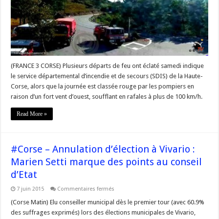
en
Haute
#Corse
(FRANCE 3 CORSE) Plusieurs départs de feu ont éclaté samedi indique
le service départemental d’incendie et de secours (SDIS) de la Haute-
Corse, alors que la journée est classée rouge par les pompiers en
raison d’un fort vent d’ouest, soufflant en rafales à plus de 100 km/h.
Read More »
#Corse – Annulation d’élection à Vivario :
Marien Setti marque des points au conseil
d’Etat
sur
7 juin 2015
Commentaires fermés
#Corse
–
(Corse Matin) Elu conseiller municipal dès le premier tour (avec 60.9%
Annulation
des suffrages exprimés) lors des élections municipales de Vivario,
d’élection