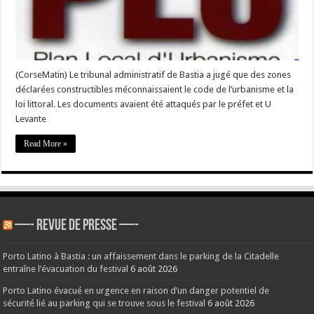
Venzolasca
partiellement
annulés
(CorseMatin) Le tribunal administratif de Bastia a jugé que des zones
déclarées constructibles méconnaissaient le code de l’urbanisme et la
loi littoral. Les documents avaient été attaqués par le préfet et U
Levante
Read More »
—- REVUE DE PRESSE —-
Porto Latino à Bastia : un affaissement dans le parking de la Citadelle
entraîne l’évacuation du festival
6 août 2026
Porto Latino évacué en urgence en raison d’un danger potentiel de
sécurité lié au parking qui se trouve sous le festival
6 août 2026