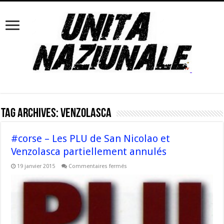
Tag Archives:
Venzolasca
#corse – Les PLU de San Nicolao et
Venzolasca partiellement annulés
sur
19 janvier 2015
Commentaires fermés
#corse
–
Les
PLU
de
San
Nicolao
et