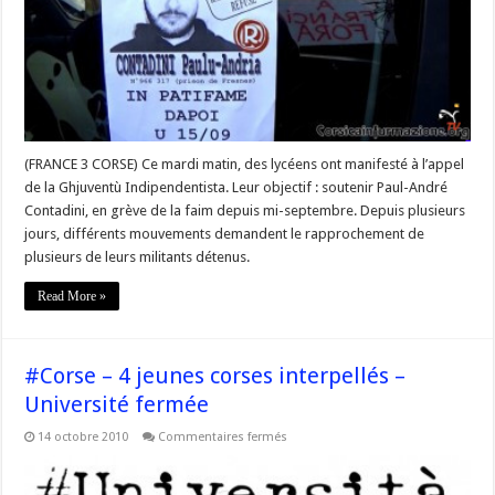
aux
prisonniers
se
poursuivent
(FRANCE 3 CORSE) Ce mardi matin, des lycéens ont manifesté à l’appel
de la Ghjuventù Indipendentista. Leur objectif : soutenir Paul-André
Contadini, en grève de la faim depuis mi-septembre. Depuis plusieurs
jours, différents mouvements demandent le rapprochement de
plusieurs de leurs militants détenus.
Read More »
#Corse – 4 jeunes corses interpellés –
Université fermée
sur
14 octobre 2010
Commentaires fermés
#Corse
–
4
jeunes