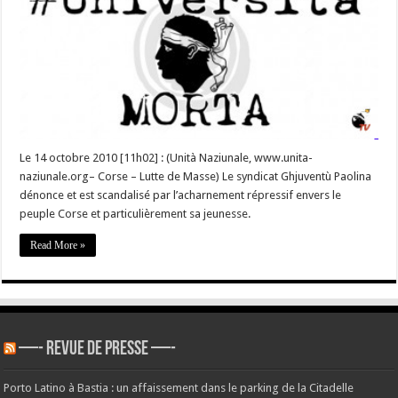
corses
interpellés
–
Université
fermée
Le 14 octobre 2010 [11h02] : (Unità Naziunale, www.unita-
naziunale.org– Corse – Lutte de Masse) Le syndicat Ghjuventù Paolina
dénonce et est scandalisé par l’acharnement répressif envers le
peuple Corse et particulièrement sa jeunesse.
Read More »
—- REVUE DE PRESSE —-
Porto Latino à Bastia : un affaissement dans le parking de la Citadelle