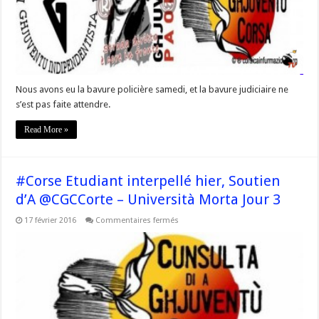
—
UNIVERSITÀ
MORTA
—
Nous avons eu la bavure policière samedi, et la bavure judiciaire ne
s’est pas faite attendre.
Read More »
#Corse Etudiant interpellé hier, Soutien
d’A @CGCCorte – Università Morta Jour 3
sur
17 février 2016
Commentaires fermés
#Corse
Etudiant
interpellé
hier,
Soutien
d’A
@CGCCorte
–
Università
Morta