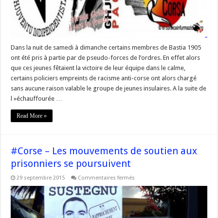
en
garde
à
vue
#SDRSCB
Dans la nuit de samedi à dimanche certains membres de Bastia 1905
ont été pris à partie par de pseudo-forces de l’ordres. En effet alors
que ces jeunes fêtaient la victoire de leur équipe dans le calme,
certains policiers empreints de racisme anti-corse ont alors chargé
sans aucune raison valable le groupe de jeunes insulaires. A la suite de
l »échauffourée …
Read More »
#Corse – Les mouvements de soutien aux
prisonniers se poursuivent
sur
29 septembre 2015
Commentaires fermés
#Corse
–
Les
mouvements
de
soutien