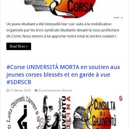
Jour
3
Un jeune étudiant a été interpellé hier soir suite à la mobilisation
organisée par les trois syndicats étudiants devant la sous-préfecture
de Corte. Nous tenons à lui apporter notre total et sincère soutien !
Read More »
#Corse UNIVERSITÀ MORTA en soutien aux
jeunes corses blessés et en garde à vue
#SDRSCB
sur
15 février 2016
Commentaires fermés
#Corse
UNIVERSITÀ
MORTA
en
soutien
aux
jeunes
corses
blessés
et