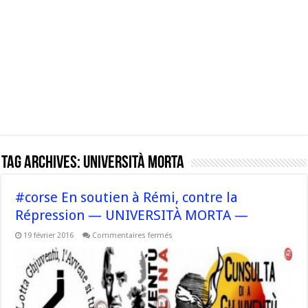
Tag Archives:
Università Morta
#corse En soutien à Rémi, contre la
Répression — UNIVERSITÀ MORTA —
sur
19 février 2016
Commentaires fermés
#corse
En
soutien
à
Rémi,
contre
la
Répression