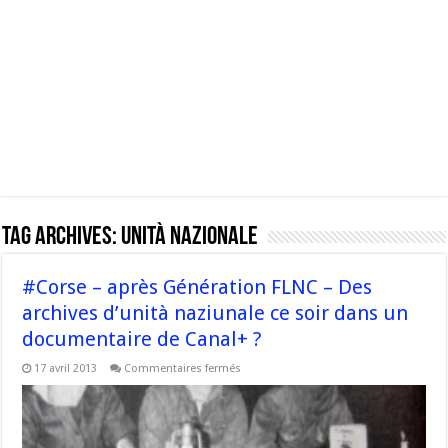
Tag Archives:
unità nazionale
#Corse – après Génération FLNC – Des
archives d’unità naziunale ce soir dans un
documentaire de Canal+ ?
sur
17 avril 2013
Commentaires fermés
#Corse
–
après
Génération
FLNC
–