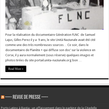
Des
archives
d’unità
naziunale
ce
soir
dans
un
documentaire
de
Canal+
Pour la réalisation du documentaire Génération FLNC de Samuel
?
Lajus, Gilles Perez il y a 9 ans, le site Unità Naziunale avait été cité
comme une des très nombreuses sources… Ce soir, dans le
documentaire de Planète + qui diffuse son doc’ sur la violence en
Corse, il y aura normalement (sous réserve) quelques images et
photos tirées du site portail.unita-naziunale.org bon …
Read More »
—- REVUE DE PRESSE —-
Porto Latino à Bastia : un affaissement dans le parking de la Citadelle