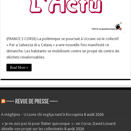
le
centre
de
déchets
(FRANCE 3 CORSE) La polémique se poursuit à Ucciani où le collectif
« Per a Salvezza di u Celavu » a une nouvelle fois manifesté ce
dimanche. Les habitants se mobilisent contre un projet de centre de
déchets revalorisables.
Read More »
—- REVUE DE PRESSE —-
A màghjina – U Lione chì veghja nant’à Roccapina
8 août 2026
» Je ne suis pas là pour flatter quiconque » : en Corse, David Lisnard
détaille son projet sur les collectivités
8 août 2026