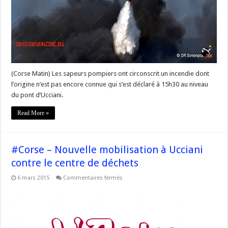
maquis
brûlent
au
pont
d’Ucciani
(Corse Matin) Les sapeurs pompiers ont circonscrit un incendie dont
l’origine n’est pas encore connue qui s’est déclaré à 15h30 au niveau
du pont d’Ucciani.
Read More »
#Corse – Nouvelle mobilisation à Ucciani
contre le centre de déchets
sur
6 mars 2015
Commentaires fermés
#Corse
–
Nouvelle
mobilisation
à
Ucciani
contre