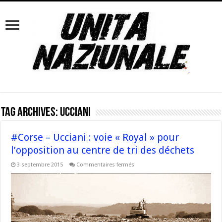
Tag Archives:
Ucciani
#Corse – Ucciani : voie « Royal » pour
l’opposition au centre de tri des déchets
sur
3 septembre 2015
Commentaires fermés
#Corse
–
Ucciani
:
voie
« Royal »
pour
l’opposition