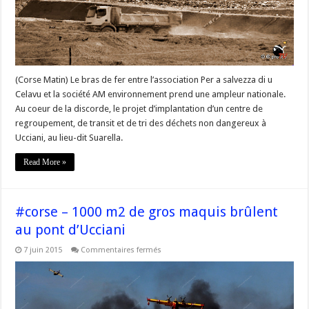
au
centre
de
tri
des
déchets
(Corse Matin) Le bras de fer entre l’association Per a salvezza di u
Celavu et la société AM environnement prend une ampleur nationale.
Au coeur de la discorde, le projet d’implantation d’un centre de
regroupement, de transit et de tri des déchets non dangereux à
Ucciani, au lieu-dit Suarella.
Read More »
#corse – 1000 m2 de gros maquis brûlent
au pont d’Ucciani
sur
7 juin 2015
Commentaires fermés
#corse
–
1000
m2
de
gros