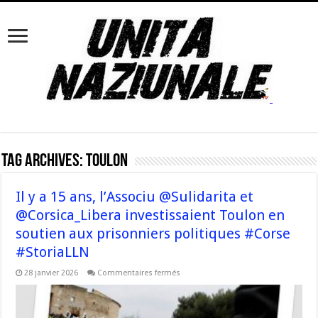
Tag Archives:
Toulon
Il y a 15 ans, l’Associu @Sulidarita et
@Corsica_Libera investissaient Toulon en
soutien aux prisonniers politiques #Corse
#StoriaLLN
sur
28 janvier 2026
Commentaires fermés
Il
y
a
15