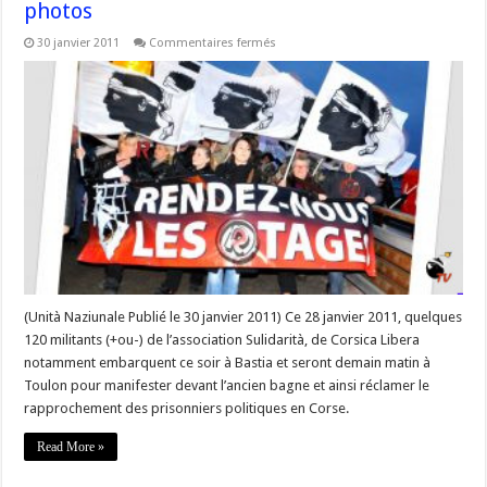
photos
sur
30 janvier 2011
Commentaires fermés
Du
28
au
30
janvier
2011
–
#Toulon
–
la
mobilisation
de
200
militants
en
soutien
aux
prisonniers
politiques
(Unità Naziunale Publié le 30 janvier 2011) Ce 28 janvier 2011, quelques
#Corse
120 militants (+ou-) de l’association Sulidarità, de Corsica Libera
Vidéo
et
notamment embarquent ce soir à Bastia et seront demain matin à
photos
Toulon pour manifester devant l’ancien bagne et ainsi réclamer le
rapprochement des prisonniers politiques en Corse.
Read More »