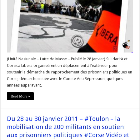
ans,
l’Associu
@Sulidarita
et
@Corsica_Libera
investissaient
Toulon
en
soutien
aux
prisonniers
politiques
#Corse
#StoriaLLN
(Unità Naziunale – Lutte de Masse – Publié le 28 janvier) Sulidarità et
Corsica Libera organisèrent un déplacement à l’extérieur pour
soutenir la démarche du rapprochement des prisonniers politiques en
Corse, démarche initiée avec le Comité Anti Répression, quelques
années auparavant.
Read More »
Du 28 au 30 janvier 2011 – #Toulon – la
mobilisation de 200 militants en soutien
aux prisonniers politiques #Corse Vidéo et