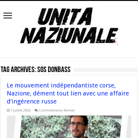
Tag Archives:
SOS Donbass
Le mouvement indépendantiste corse,
Nazione, dément tout lien avec une affaire
d’ingérence russe
sur
7 juillet 2026
Commentaires fermés
Le
mouvement
indépendantiste
corse,
Nazione,
dément