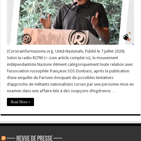
tout
lien
avec
une
affaire
d’ingérence
russe
(Corsicainfurmazione.org, Unità Naziunale, Publié le 7 juillet 2026)
Selon la radio RCFM (<–Lien article complet ici), le mouvement
indépendantiste Nazione dément catégoriquement toute relation avec
l’association russophile française SOS Donbass, après la publication
d’une enquête du Parisien évoquant de possibles tentatives
d’approche de militants nationalistes corses par une personne mise en
examen dans une affaire liée à des soupçons d’ingérence …
Read More »
—- REVUE DE PRESSE —-