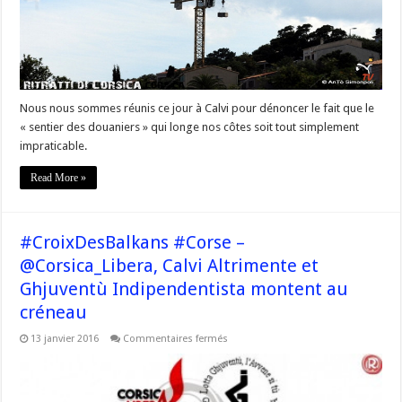
qui
longe
nos
côtes
est
tout
simplement
impraticable
Nous nous sommes réunis ce jour à Calvi pour dénoncer le fait que le
« sentier des douaniers » qui longe nos côtes soit tout simplement
impraticable.
Read More »
#CroixDesBalkans #Corse –
@Corsica_Libera, Calvi Altrimente et
Ghjuventù Indipendentista montent au
créneau
sur
13 janvier 2016
Commentaires fermés
#CroixDesBalkans
#Corse
–
@Corsica_Libera,
Calvi