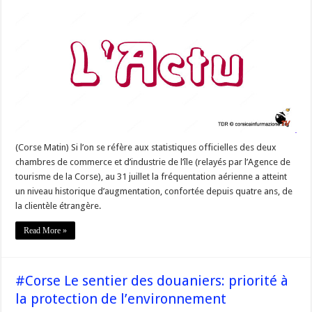
–
A
la
découverte
du
sentier
des
douaniers
du
Cap
Corse
(Corse Matin) Si l’on se réfère aux statistiques officielles des deux
chambres de commerce et d’industrie de l’île (relayés par l’Agence de
tourisme de la Corse), au 31 juillet la fréquentation aérienne a atteint
un niveau historique d’augmentation, confortée depuis quatre ans, de
la clientèle étrangère.
Read More »
#Corse Le sentier des douaniers: priorité à
la protection de l’environnement