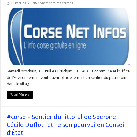
sur
21 mai 2014
Commentaires fermés
#Corse
–
« sentier
du
Patrimoine
de
Cutuli
e
Curtichjatu »
Samedi prochain, à Cutuli e Curtichjatu, la CAPA, la commune et l’Office
de l’Environnement vont ouvrir officiellement un sentier du patrimoine
dans le village.
Read More »
#corse – Sentier du littoral de Sperone :
Cécile Duflot retire son pourvoi en Conseil
d’État