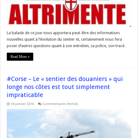
respecter
ce
bien
commun »
La balade de ce jour nous apportera peut-être des informations
nouvelles quant à l’évolution du sentier et, certainement nous fera
poser d’autres questions quant à son entretien, sa police, son tracé.
Read More »
#Corse – Le « sentier des douaniers » qui
longe nos côtes est tout simplement
impraticable
sur
18 janvier 2016
Commentaires fermés
#Corse
–
Le
«
sentier
des
douaniers
»