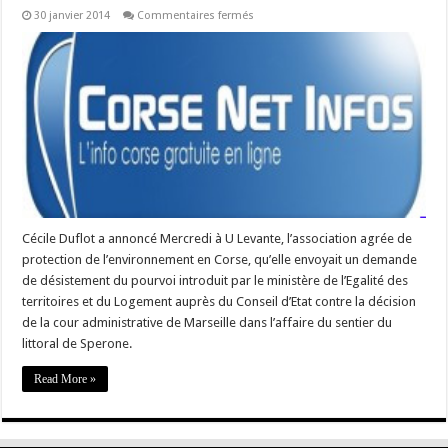
sur
30 janvier 2014
Commentaires fermés
#corse
–
Sentier
du
littoral
de
Sperone
:
Cécile
Duflot
retire
son
pourvoi
en
Conseil
d’État
Cécile Duflot a annoncé Mercredi à U Levante, l’association agrée de
protection de l’environnement en Corse, qu’elle envoyait un demande
de désistement du pourvoi introduit par le ministère de l’Egalité des
territoires et du Logement auprès du Conseil d’Etat contre la décision
de la cour administrative de Marseille dans l’affaire du sentier du
littoral de Sperone.
Read More »