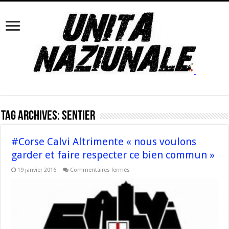
Tag Archives:
sentier
#Corse Calvi Altrimente « nous voulons
garder et faire respecter ce bien commun »
sur
19 janvier 2016
Commentaires fermés
#Corse
Calvi
Altrimente
« nous
voulons
garder
et
faire