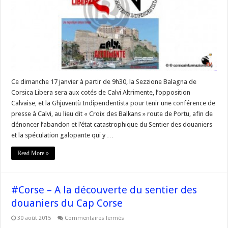
Altrimente
et
Ghjuventù
Indipendentista
montent
au
créneau
Ce dimanche 17 janvier à partir de 9h30, la Sezzione Balagna de
Corsica Libera sera aux cotés de Calvi Altrimente, l’opposition
Calvaise, et la Ghjuventù Indipendentista pour tenir une conférence de
presse à Calvi, au lieu dit « Croix des Balkans » route de Portu, afin de
dénoncer l’abandon et l’état catastrophique du Sentier des douaniers
et la spéculation galopante qui y …
Read More »
#Corse – A la découverte du sentier des
douaniers du Cap Corse
sur
30 août 2015
Commentaires fermés
#Corse