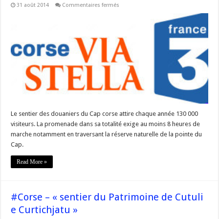
sur
31 août 2014
Commentaires fermés
#Corse
Le
sentier
des
douaniers:
priorité
à
la
protection
de
l’environnement
Le sentier des douaniers du Cap corse attire chaque année 130 000
visiteurs. La promenade dans sa totalité exige au moins 8 heures de
marche notamment en traversant la réserve naturelle de la pointe du
Cap.
Read More »
#Corse – « sentier du Patrimoine de Cutuli
e Curtichjatu »