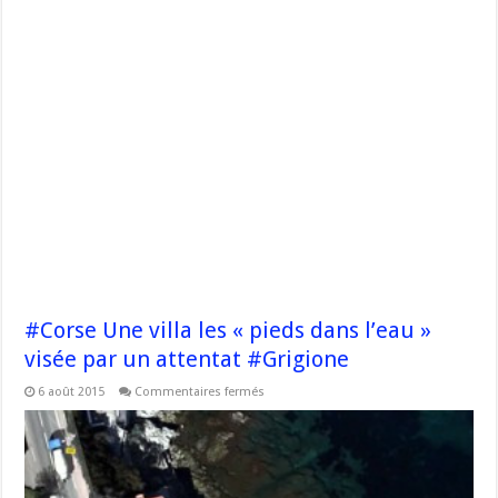
#Corse Une villa les « pieds dans l’eau »
visée par un attentat #Grigione
sur
6 août 2015
Commentaires fermés
#Corse
Une
villa
les
« pieds
dans
l’eau »