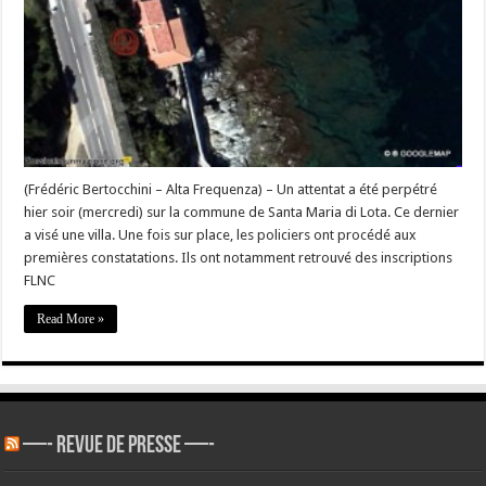
visée
par
un
attentat
#Grigione
(Frédéric Bertocchini – Alta Frequenza) – Un attentat a été perpétré
hier soir (mercredi) sur la commune de Santa Maria di Lota. Ce dernier
a visé une villa. Une fois sur place, les policiers ont procédé aux
premières constatations. Ils ont notamment retrouvé des inscriptions
FLNC
Read More »
—- REVUE DE PRESSE —-