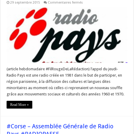
sur
29 septembre 2015
Commentaires fermés
#Corse
#Sulidarità
« Aidez
nous
à
sauver
Radio
Paese »
en
effectuant
un
don
(article hebdomadaire #FilRougeDeLaRédaction) l’appel du jeudi-
Radio Pays est une radio créée en 1981 dans le but de participer, en
région parisienne, à la diffusion des cultures et langues dites
minoritaires au moment où celles-ci reprenaient un nouveau souffle
grâce aux mouvements sociaux et culturels des années 1960 et 1970.
Read More »
#Corse – Assemblée Générale de Radio