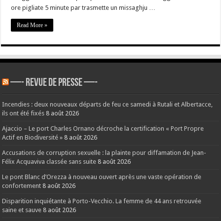
ore pigliate 5 minute par trasmette un missaghju …
Read More »
—- REVUE DE PRESSE —-
Incendies : deux nouveaux départs de feu ce samedi à Rutali et Albertacce,
ils ont été fixés
8 août 2026
Ajaccio – Le port Charles Ornano décroche la certification « Port Propre
Actif en Biodiversité »
8 août 2026
Accusations de corruption sexuelle : la plainte pour diffamation de Jean-
Félix Acquaviva classée sans suite
8 août 2026
Le pont Blanc d’Orezza à nouveau ouvert après une vaste opération de
confortement
8 août 2026
Disparition inquiétante à Porto-Vecchio. La femme de 44 ans retrouvée
saine et sauve
8 août 2026