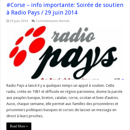
#Corse – info importante: Soirée de soutien
à Radio Pays / 29 juin 2014
sur
29 juin 2014
Commentaires fermés
#Corse
–
info
importante:
Soirée
de
soutien
à
Radio
Pays
/
29
juin
2014
Radio Pays a lancé il y a quelques temps un appel à soutien. Cette
radio, créée en 1981 et diffusée en région parisienne, donne la parole
aux peuples basque, breton, catalan, corse, occitan et bien d’autres.
Aussi, chaque semaine, elle permet aux familles des prisonnières et
prisonniers politiques basques et corses de laisser un message en
direct à leurs proches.
Read More »