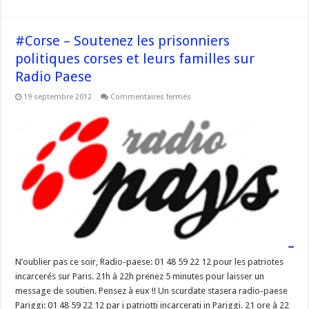
#Corse – Soutenez les prisonniers
politiques corses et leurs familles sur
Radio Paese
sur
19 septembre 2012
Commentaires fermés
#Corse
–
Soutenez
les
prisonniers
politiques
corses
et
leurs
familles
sur
Radio
Paese
N’oublier pas ce soir, Radio-paese: 01 48 59 22 12 pour les patriotes
incarcerés sur Paris. 21h à 22h prenez 5 minutes pour laisser un
message de soutien. Pensez à eux !! Un scurdate stasera radio-paese
Pariggi: 01 48 59 22 12 par i patriotti incarcerati in Pariggi. 21 ore à 22