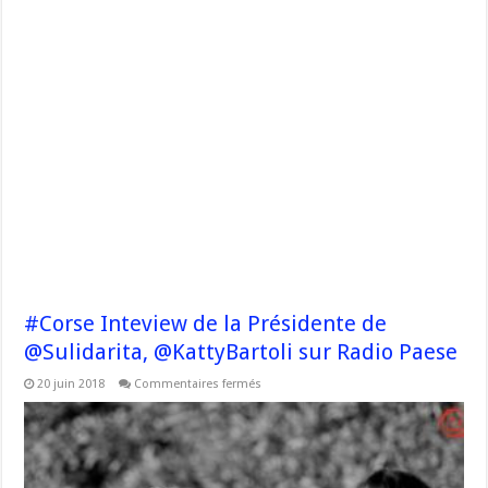
#Corse Inteview de la Présidente de
@Sulidarita, @KattyBartoli sur Radio Paese
sur
20 juin 2018
Commentaires fermés
#Corse
Inteview
de
la
Présidente
de
@Sulidarita,