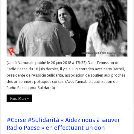
@KattyBartoli
sur
Radio
Paese
(Unità Naziunale publié le 20 juin 2018 à 17h33) Dans l’émission de
Radio Paese du 16 juin dernier, il y a eu un entretien avec Katty Bartoli,
présidente de l’Associu Sulidarità, association de soutien aux proches
des prisonniers politiques corses. (Avec l’aimable autorisation de
Radio Paese pour Sulidarità)
Read More »
#Corse #Sulidarità « Aidez nous à sauver
Radio Paese » en effectuant un don