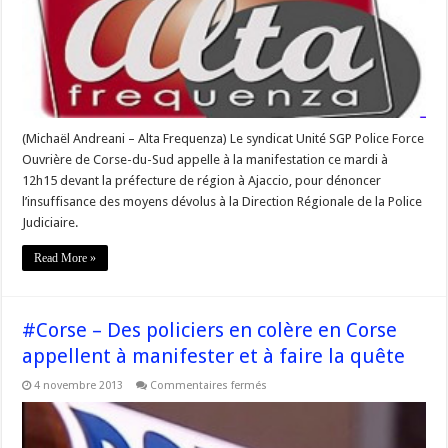
policiers
organisent
une
quête
symbolique
(Michaël Andreani – Alta Frequenza) Le syndicat Unité SGP Police Force
Ouvrière de Corse-du-Sud appelle à la manifestation ce mardi à
12h15 devant la préfecture de région à Ajaccio, pour dénoncer
l’insuffisance des moyens dévolus à la Direction Régionale de la Police
Judiciaire.
Read More »
#Corse – Des policiers en colère en Corse
appellent à manifester et à faire la quête
sur
4 novembre 2013
Commentaires fermés
#Corse
–
Des
policiers