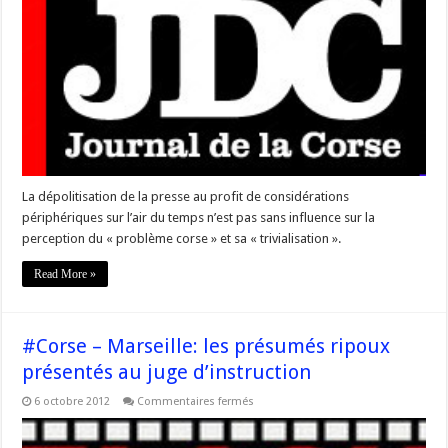
va
l’information
sur
la
Corse…
La dépolitisation de la presse au profit de considérations
périphériques sur l’air du temps n’est pas sans influence sur la
perception du « problème corse » et sa « trivialisation ».
Read More »
#Corse – Marseille: les présumés ripoux
présentés au juge d’instruction
sur
6 octobre 2012
Commentaires fermés
#Corse
–
Marseille: