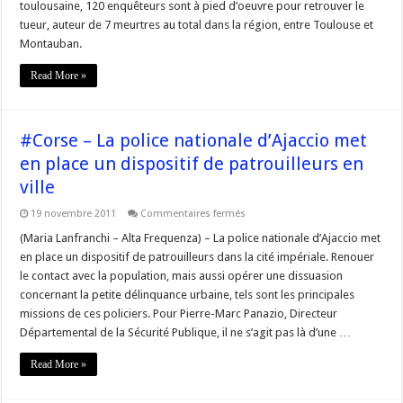
toulousaine, 120 enquêteurs sont à pied d’oeuvre pour retrouver le
enquêteurs
déployés
tueur, auteur de 7 meurtres au total dans la région, entre Toulouse et
pour
Montauban.
retrouver
le
tueur
Read More »
et
le
Raid
en
renfort
#Corse – La police nationale d’Ajaccio met
en place un dispositif de patrouilleurs en
ville
sur
19 novembre 2011
Commentaires fermés
#Corse
–
(Maria Lanfranchi – Alta Frequenza) – La police nationale d’Ajaccio met
La
en place un dispositif de patrouilleurs dans la cité impériale. Renouer
police
nationale
le contact avec la population, mais aussi opérer une dissuasion
d’Ajaccio
concernant la petite délinquance urbaine, tels sont les principales
met
en
missions de ces policiers. Pour Pierre-Marc Panazio, Directeur
place
un
Départemental de la Sécurité Publique, il ne s’agit pas là d’une …
dispositif
de
Read More »
patrouilleurs
en
ville