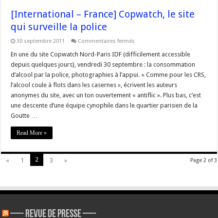
[International – France] Copwatch, le site
qui surveille la police
sur
30 septembre 2011
Commentaires fermés
[International
–
En une du site Copwatch Nord-Paris IDF (difficilement accessible
France]
depuis quelques jours), vendredi 30 septembre : la consommation
Copwatch,
le
d’alcool par la police, photographies à l’appui. « Comme pour les CRS,
site
l’alcool coule à flots dans les casernes », écrivent les auteurs
qui
surveille
anonymes du site, avec un ton ouvertement « antiflic ». Plus bas, c’est
la
police
une descente d’une équipe cynophile dans le quartier parisien de la
Goutte …
Read More »
2
«
1
3
»
Page 2 of 3
—- REVUE DE PRESSE —-