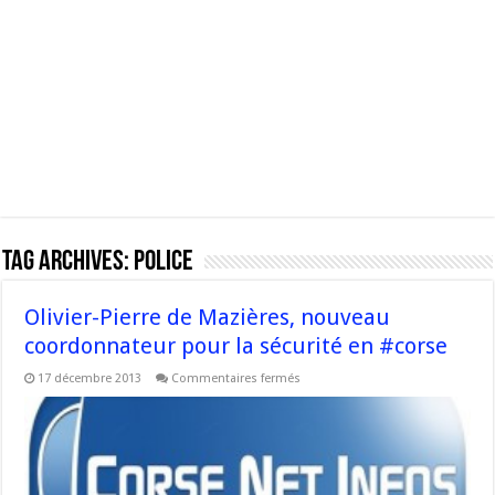
Tag Archives:
police
Olivier-Pierre de Mazières, nouveau
coordonnateur pour la sécurité en #corse
sur
17 décembre 2013
Commentaires fermés
Olivier-
Pierre
de
Mazières,
nouveau
coordonnateur
pour
la