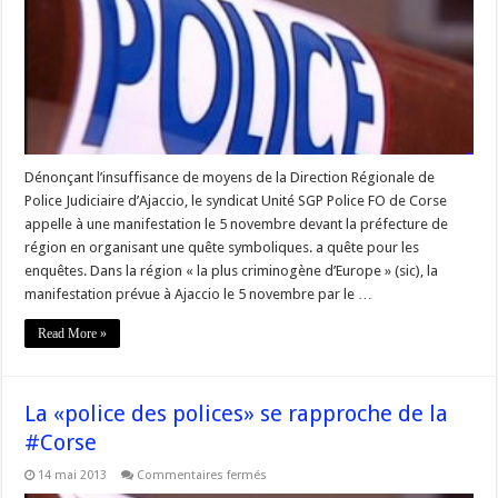
en
colère
en
Corse
appellent
à
manifester
et
à
faire
la
quête
Dénonçant l’insuffisance de moyens de la Direction Régionale de
Police Judiciaire d’Ajaccio, le syndicat Unité SGP Police FO de Corse
appelle à une manifestation le 5 novembre devant la préfecture de
région en organisant une quête symboliques. a quête pour les
enquêtes. Dans la région « la plus criminogène d’Europe » (sic), la
manifestation prévue à Ajaccio le 5 novembre par le …
Read More »
La «police des polices» se rapproche de la
#Corse
sur
14 mai 2013
Commentaires fermés
La