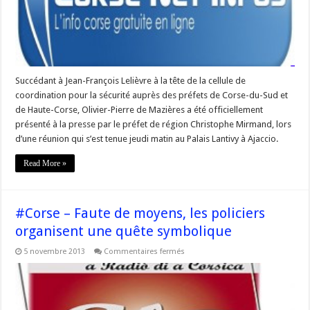
sécurité
en
#corse
Succédant à Jean-François Lelièvre à la tête de la cellule de
coordination pour la sécurité auprès des préfets de Corse-du-Sud et
de Haute-Corse, Olivier-Pierre de Mazières a été officiellement
présenté à la presse par le préfet de région Christophe Mirmand, lors
d’une réunion qui s’est tenue jeudi matin au Palais Lantivy à Ajaccio.
Read More »
#Corse – Faute de moyens, les policiers
organisent une quête symbolique
sur
5 novembre 2013
Commentaires fermés
#Corse
–
Faute
de
moyens,
les