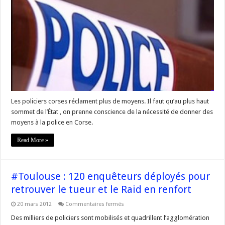
–
Les
policiers
corses
réclament
plus
de
moyens.
Les policiers corses réclament plus de moyens. Il faut qu’au plus haut
sommet de l’État , on prenne conscience de la nécessité de donner des
moyens à la police en Corse.
Read More »
#Toulouse : 120 enquêteurs déployés pour
retrouver le tueur et le Raid en renfort
sur
20 mars 2012
Commentaires fermés
#Toulouse
:
Des milliers de policiers sont mobilisés et quadrillent l’agglomération
120