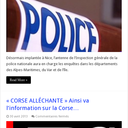
«police
des
polices»
se
rapproche
de
la
#Corse
Désormais implantée à Nice, l’antenne de l’Inspection générale de la
police nationale aura en charge les enquêtes dans les départements
des Alpes-Maritimes, du Var et de l’île.
Read More »
« CORSE ALLÉCHANTE » Ainsi va
l’information sur la Corse…
sur
30 avril 2013
Commentaires fermés
« CORSE
ALLÉCHANTE »
Ainsi