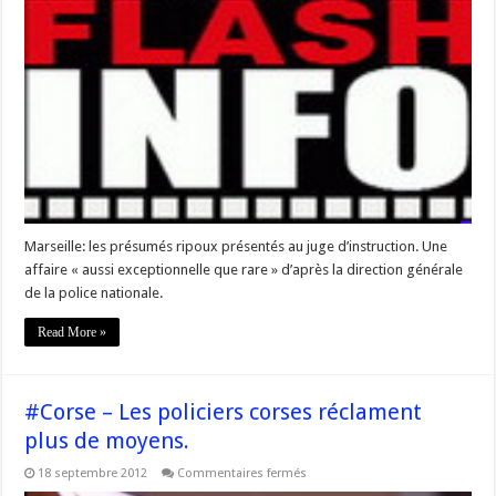
les
présumés
ripoux
présentés
au
juge
d’instruction
Marseille: les présumés ripoux présentés au juge d’instruction. Une
affaire « aussi exceptionnelle que rare » d’après la direction générale
de la police nationale.
Read More »
#Corse – Les policiers corses réclament
plus de moyens.
sur
18 septembre 2012
Commentaires fermés
#Corse