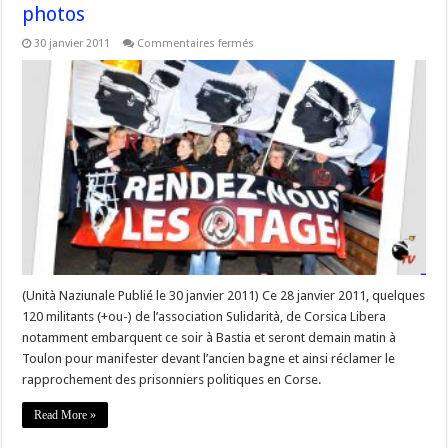
photos
sur
30 janvier 2011
Commentaires fermés
Du
28
au
30
janvier
2011
–
#Toulon
–
la
mobilisation
de
200
militants
en
soutien
aux
prisonniers
politiques
(Unità Naziunale Publié le 30 janvier 2011) Ce 28 janvier 2011, quelques
#Corse
120 militants (+ou-) de l’association Sulidarità, de Corsica Libera
Vidéo
et
notamment embarquent ce soir à Bastia et seront demain matin à
photos
Toulon pour manifester devant l’ancien bagne et ainsi réclamer le
rapprochement des prisonniers politiques en Corse.
Read More »