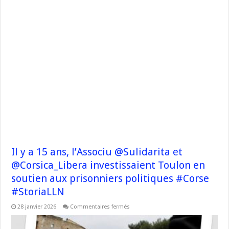
Il y a 15 ans, l’Associu @Sulidarita et
@Corsica_Libera investissaient Toulon en
soutien aux prisonniers politiques #Corse
#StoriaLLN
sur
28 janvier 2026
Commentaires fermés
Il
y
a