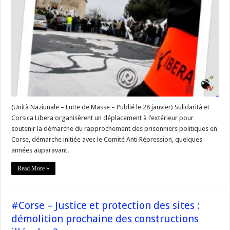
15
ans,
l’Associu
@Sulidarita
et
@Corsica_Libera
investissaient
Toulon
en
soutien
aux
prisonniers
politiques
#Corse
#StoriaLLN
(Unità Naziunale – Lutte de Masse – Publié le 28 janvier) Sulidarità et
Corsica Libera organisèrent un déplacement à l’extérieur pour
soutenir la démarche du rapprochement des prisonniers politiques en
Corse, démarche initiée avec le Comité Anti Répression, quelques
années auparavant.
Read More »
#Corse – Justice et protection des sites :
démolition prochaine des constructions