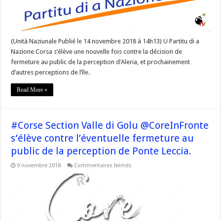
contre
la
décision
de
fermeture
au
(Unità Naziunale Publié le 14 novembre 2018 à 14h13) U Partitu di a
public
de
Nazione Corsa s’élève une nouvelle fois contre la décision de
la
fermeture au public de la perception d’Aleria, et prochainement
perception
d’Aleria »
d’autres perceptions de l’île.
Read More »
#Corse Section Valle di Golu @CoreInFronte
s’élève contre l’éventuelle fermeture au
public de la perception de Ponte Leccia.
sur
9 novembre 2018
Commentaires fermés
#Corse
Section
Valle
di
Golu
@CoreInFronte
s’élève
contre