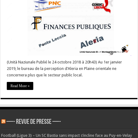
Le
PNC
@Corsica_Libera
et
@JF_Acquaviva
contre
la
décision
de
fermeture
au
public
de
la
perception
(Unità Naziunale Publié le 24 octobre 2018 à 20h43) Au 1er janvier
d’Aleria.
2019, le bureau de la perception d’Aleria en Plaine orientale ne
concernera plus que le secteur public local.
Read More »
—- REVUE DE PRESSE —-
Football (Ligue 3) – Un SC Bastia sans impact s’incline face au Puy-en-Velay