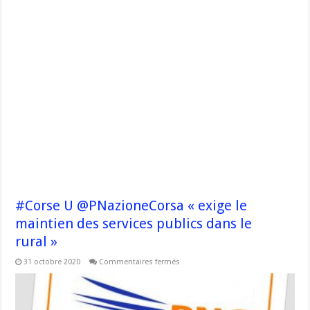
#Corse U @PNazioneCorsa « exige le
maintien des services publics dans le
rural »
sur
31 octobre 2020
Commentaires fermés
#Corse
U
@PNazioneCorsa
« exige
le