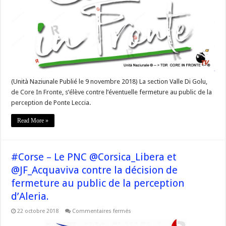
l’éventuelle
fermeture
au
public
de
la
perception
de
Ponte
Leccia.
(Unità Naziunale Publié le 9 novembre 2018) La section Valle Di Golu,
de Core In Fronte, s’élève contre l’éventuelle fermeture au public de la
perception de Ponte Leccia.
Read More »
#Corse – Le PNC @Corsica_Libera et
@JF_Acquaviva contre la décision de
fermeture au public de la perception
d’Aleria.
sur
22 octobre 2018
Commentaires fermés
#Corse
–