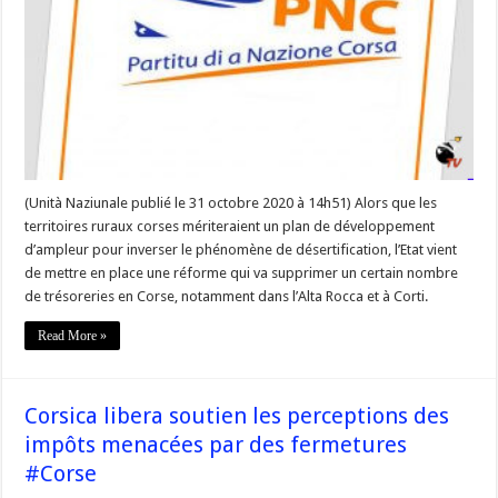
maintien
des
services
publics
dans
le
rural »
(Unità Naziunale publié le 31 octobre 2020 à 14h51) Alors que les
territoires ruraux corses mériteraient un plan de développement
d’ampleur pour inverser le phénomène de désertification, l’Etat vient
de mettre en place une réforme qui va supprimer un certain nombre
de trésoreries en Corse, notamment dans l’Alta Rocca et à Corti.
Read More »
Corsica libera soutien les perceptions des
impôts menacées par des fermetures
#Corse