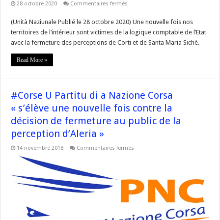
sur
28 octobre 2020
Commentaires fermés
Corsica
libera
(Unità Naziunale Publié le 28 octobre 2020) Une nouvelle fois nos
soutien
les
territoires de l’intérieur sont victimes de la logique comptable de l’Etat
perceptions
des
avec la fermeture des perceptions de Corti et de Santa Maria Sichè.
impôts
menacées
Read More »
par
des
fermetures
#Corse
#Corse U Partitu di a Nazione Corsa
« s’élève une nouvelle fois contre la
décision de fermeture au public de la
perception d’Aleria »
sur
14 novembre 2018
Commentaires fermés
#Corse
U
Partitu
di
a
Nazione
Corsa
« s’élève
une
nouvelle
fois