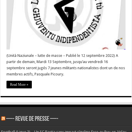
seront
jugés
7
jeunes
militants
nationalistes
dont
un
de
nos
membres
actifs,
Pasquale
Picoury »
–
(Unità Naziunale – lutte de masse – Publié le 12 septembre 2022) A
#Corse
partir de demain, Mardi 13 Septembre, jusqu’au vendredi 16
septembre seront jugés 7 jeunes militants nationalistes dont un de nos
membres actifs, Pasquale Picoury.
Read More »
—- REVUE DE PRESSE —-
Football (Ligue 3) – Un SC Bastia sans impact s’incline face au Puy-en-Velay