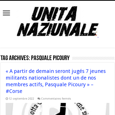
Tag Archives:
Pasquale Picoury
« A partir de demain seront jugés 7 jeunes
militants nationalistes dont un de nos
membres actifs, Pasquale Picoury » –
#Corse
sur
12 septembre 2022
Commentaires fermés
« A
partir
de
demain