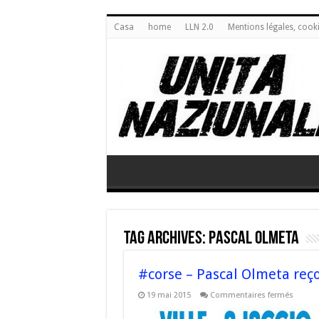
Casa
home
LLN 2.0
Mentions légales, cook
Tag Archives:
Pascal Olmeta
#corse – Pascal Olmeta reçoi
sur
19 mai 2015
Commentaires fermés
#corse
–