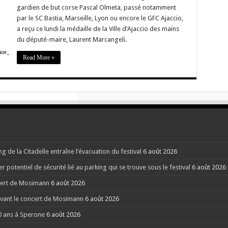
gardien de but corse Pascal Olmeta, passé notamment
a
par le SC Bastia, Marseille, Lyon ou encore le GFC Ajaccio,
a reçu ce lundi la médaille de la Ville d’Ajaccio des mains
le
du député-maire, Laurent Marcangeli.
io
Read More »
g de la Citadelle entraîne l’évacuation du festival
6 août 2026
potentiel de sécurité lié au parking qui se trouve sous le festival
6 août 2026
ncert de Mosimann
6 août 2026
 avant le concert de Mosimann
6 août 2026
40 ans à Sperone
6 août 2026