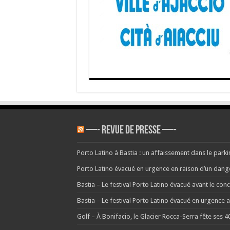
Pascal
Olmet
reçoit
la
médail
de
la
Ville
d’Ajacc
—- REVUE DE PRESSE —-
Porto Latino à Bastia : un affaissement dans le parkin
Porto Latino évacué en urgence en raison d’un danger 
Bastia – Le festival Porto Latino évacué avant le co
Bastia – Le festival Porto Latino évacué en urgence
Golf – À Bonifacio, le Glacier Rocca-Serra fête ses 