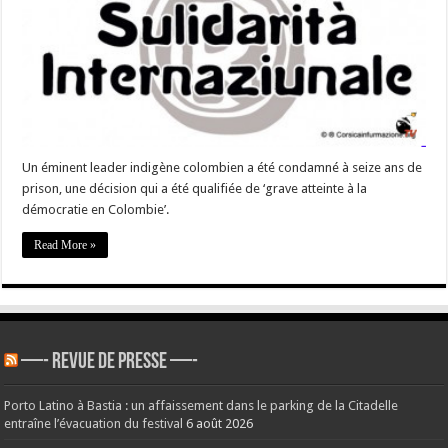
colombiens
protestent
contre
l’incarcération
illégale
d’un
de
leurs
leaders »
Un éminent leader indigène colombien a été condamné à seize ans de
prison, une décision qui a été qualifiée de ‘grave atteinte à la
démocratie en Colombie’.
Read More »
—- REVUE DE PRESSE —-
Porto Latino à Bastia : un affaissement dans le parking de la Citadelle
entraîne l’évacuation du festival
6 août 2026