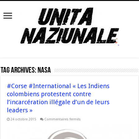
Tag Archives:
Nasa
#Corse #International « Les Indiens
colombiens protestent contre
l’incarcération illégale d’un de leurs
leaders »
sur
24 octobre 2015
Commentaires fermés
#Corse
#International
« Les
Indiens