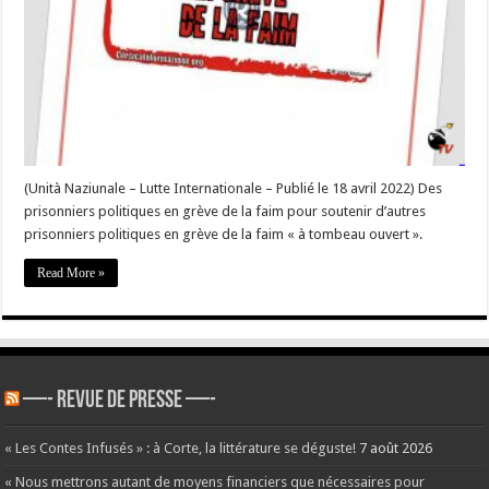
de
la
faim
dans
les
prisons
turques
–
#Corse
(Unità Naziunale – Lutte Internationale – Publié le 18 avril 2022) Des
prisonniers politiques en grève de la faim pour soutenir d’autres
prisonniers politiques en grève de la faim « à tombeau ouvert ».
Read More »
—- REVUE DE PRESSE —-
« Les Contes Infusés » : à Corte, la littérature se déguste!
7 août 2026
« Nous mettrons autant de moyens financiers que nécessaires pour