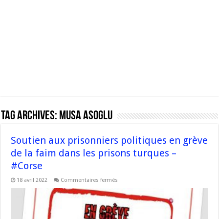
Tag Archives:
Musa Asoglu
Soutien aux prisonniers politiques en grève
de la faim dans les prisons turques –
#Corse
sur
18 avril 2022
Commentaires fermés
Soutien
aux
prisonniers
politiques
en
grève