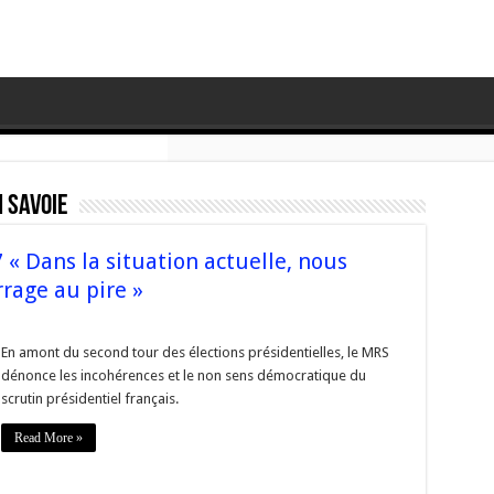
 Savoie
« Dans la situation actuelle, nous
rage au pire »
ntielle2017
En amont du second tour des élections présidentielles, le MRS
dénonce les incohérences et le non sens démocratique du
n
scrutin présidentiel français.
Read More »
ins