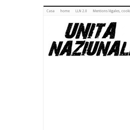
Casa
home
LLN 2.0
Mentions légales, cook