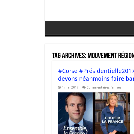
Tag Archives:
Mouvement Région
#Corse #Présidentielle2017 
devons néanmoins faire bar
sur
4 mai 2017
Commentaires fermés
#Corse
#Préside
« Dans
la
situatio
actuelle,
nous
devons
néanmo
faire
barrage
au