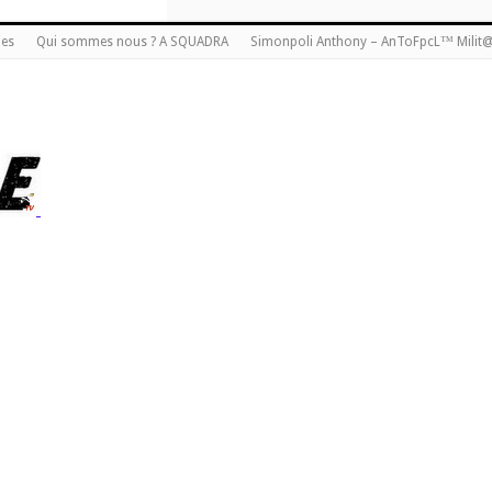
ies
Qui sommes nous ? A SQUADRA
Simonpoli Anthony – AnToFpcL™ Milit