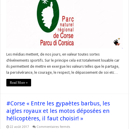
pouvons
aujourd’hui
négliger
le
contexte
et
les
enjeux
environnementaux
au
profit
d’un
objectif
purement
Les médias mettent, de nos jours, en valeur toutes sortes
publicitaire »
d’événements sportifs. Sur le principe cela est totalement louable car
ils permettent de mettre en exergue les valeurs telles que le partage,
la persévérance, le courage, le respect, le dépassement de soi etc…
Read More »
#Corse « Entre les gypaètes barbus, les
aigles royaux et les motos déposées en
hélicoptères, il faut choisir! »
sur
22 août 2017
Commentaires fermés