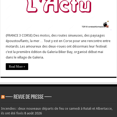
en
#Corse
(FRANCE 3 CORSE) Des motos, des routes sinueuses, des paysages
époustouflants, la mer… Tout y est en Corse pour une rencontre entre
motards. Les amoureux des deux-roues ont désormais leur festival:
c’est la première édition du Galeria Biker Bay, organisé début mai
dans le village de Galeria.
Read More »
—- REVUE DE PRESSE —-
Incendies : deux nouveaux départs de feu ce samedi à Rutali et Albertacce,
ils ont été fixés
8 août 2026