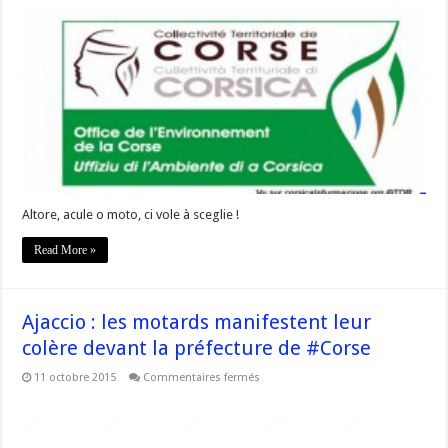
#Corse
« Entre
les
gypaètes
barbus,
les
aigles
royaux
et
les
motos
déposées
en
hélicoptères,
il
faut
choisir! »
Altore, acule o moto, ci vole à sceglie !
Read More »
Ajaccio : les motards manifestent leur
colère devant la préfecture de #Corse
sur
11 octobre 2015
Commentaires fermés
Ajaccio
:
les
motards
manifestent