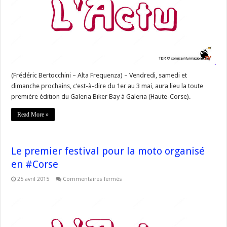
end
du
1er
mai
à
Galeria
#Corse
(Frédéric Bertocchini – Alta Frequenza) – Vendredi, samedi et
dimanche prochains, c’est-à-dire du 1er au 3 mai, aura lieu la toute
première édition du Galeria Biker Bay à Galeria (Haute-Corse).
Read More »
Le premier festival pour la moto organisé
en #Corse
sur
25 avril 2015
Commentaires fermés
Le
premier
festival
pour
la
moto
organisé