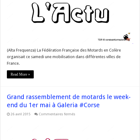
leur
colère
devant
la
préfecture
de
#Corse
(Alta Frequenza) La Fédération Française des Motards en Colère
organisait ce samedi une mobilisation dans différentes villes de
France.
Read More »
Grand rassemblement de motards le week-
end du 1er mai à Galeria #Corse
sur
26 avril 2015
Commentaires fermés
Grand
rassemblement
de
motards
le
week-