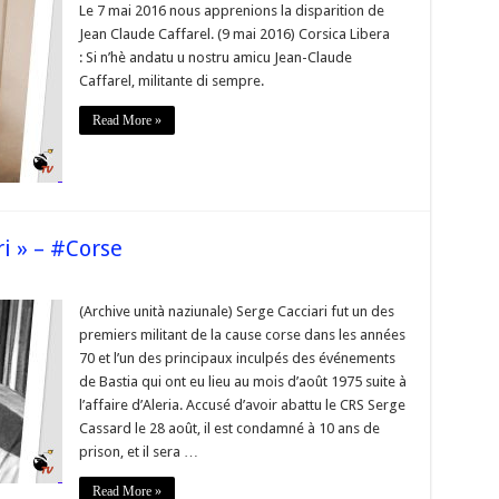
]
Le 7 mai 2016 nous apprenions la disparition de
Jean Claude Caffarel. (9 mai 2016) Corsica Libera
: Si n’hè andatu u nostru amicu Jean-Claude
Caffarel, militante di sempre.
Read More »
ri » – #Corse
ia]
(Archive unità naziunale) Serge Cacciari fut un des
e
premiers militant de la cause corse dans les années
i »
70 et l’un des principaux inculpés des événements
e
de Bastia qui ont eu lieu au mois d’août 1975 suite à
l’affaire d’Aleria. Accusé d’avoir abattu le CRS Serge
Cassard le 28 août, il est condamné à 10 ans de
prison, et il sera …
Read More »