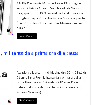
e
15h18) S’hè spentu Mauriziu Papi u 15 di maghju
scorsu, à l’eta di 71 anni. Era u fratellu di Claudiu
Papi, sparitu in u 1983 lascendu urfanelli u mondu
di u ghjocu à pallò ma dinù tutta a Corsica in pientu.
È cumè u so fratellu di rinommu, Mauriziu era una
fiura di …
Read More »
, militante da a prima ora di a causa
a]
Accaduta u Marcuri 14 di Maghju di u 2014, à l’età di
int
72 anni. Santu Pieri, Militante da a prima ora di a
te
causa Naziunale si n’hè andatu à l’Eternu. Era un
patriottu di curraghju. Salutemu à so memoria. (U
Rinnovu Naziunali)
Read More »