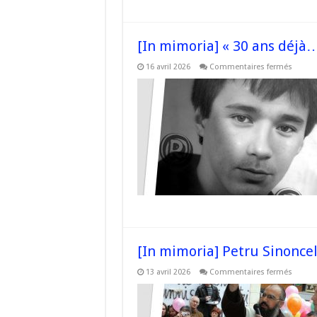
[In mimoria] « 30 ans déjà…
sur
16 avril 2026
Commentaires fermés
[In
mimor
« 30
ans
déjà…
Jean
Luc
Orsoni
–
#Cors
[In mimoria] Petru Sinoncel
sur
13 avril 2026
Commentaires fermés
[In
mimor
Petru
Sinonce