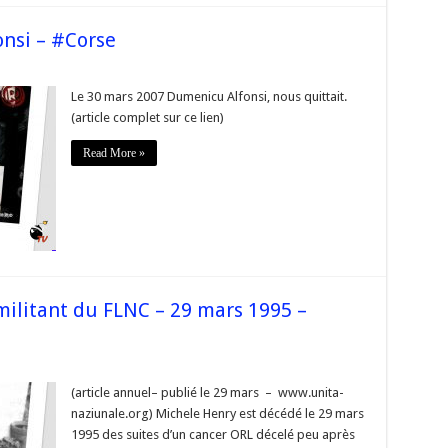
nsi – #Corse
ia]
Le 30 mars 2007 Dumenicu Alfonsi, nous quittait.
nicu
(article complet sur ce lien)
si
se
Read More »
militant du FLNC – 29 mars 1995 –
ia]
(article annuel– publié le 29 mars – www.unita-
l
naziunale.org) Michele Henry est décédé le 29 mars
ant
1995 des suites d’un cancer ORL décelé peu après