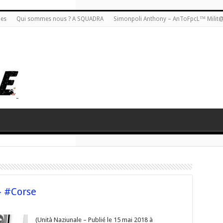
ies
Qui sommes nous ? A SQUADRA
Simonpoli Anthony – AnToFpcL™ Milit
– #Corse
a]
(Unità Naziunale – Publié le 15 mai 2018 à