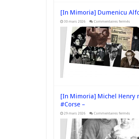
[In Mimoria] Dumenicu Alfo
sur
30 mars 2026
Commentaires fermés
[In
Mimor
Dume
Alfon
–
#Cor
[In Mimoria] Michel Henry 
#Corse –
sur
29 mars 2026
Commentaires fermés
[In
Mimor
Miche
Henry
milit
du