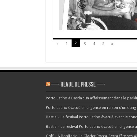
FLNC
–
29
mars
1995
–
#Cor
–
2
«
1
3
4
5
»
—- REVUE DE PRESSE —-
Porto Latino à Bastia : un affaissement dans le parkin
Porto Latino évacué en urgence en raison d’un danger 
Bastia – Le festival Porto Latino évacué avant le co
Bastia – Le festival Porto Latino évacué en urgence
Golf – À Bonifacio, le Glacier Rocca-Serra fête ses 