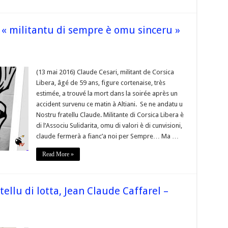
ale-
 « militantu di sempre è omu sinceru »
a]
(13 mai 2016) Claude Cesari, militant de Corsica
Libera, âgé de 59 ans, figure cortenaise, très
antu
estimée, a trouvé la mort dans la soirée après un
accident survenu ce matin à Altiani. Se ne andatu u
e
Nostru fratellu Claude. Militante di Corsica Libera è
 »
di l’Associu Sulidarita, omu di valori è di cunvisioni,
claude fermerà a fianc’a noi per Sempre… Ma …
Read More »
tellu di lotta, Jean Claude Caffarel –