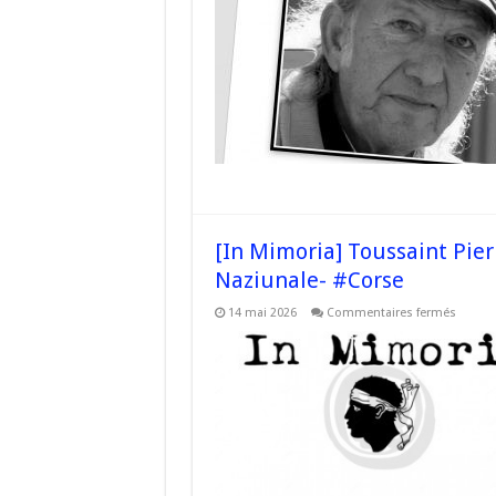
Mauric
Papi
–
#Corse
[In Mimoria] Toussaint Pieri
Naziunale- #Corse
sur
14 mai 2026
Commentaires fermés
[In
Mimori
Toussa
Pieri,
militan
da
a
prima
ora
di
a
causa