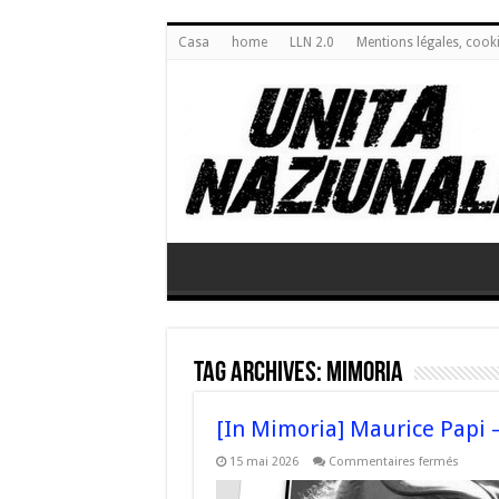
Casa
home
LLN 2.0
Mentions légales, cook
Tag Archives:
mimoria
[In Mimoria] Maurice Papi 
sur
15 mai 2026
Commentaires fermés
[In
Mimori