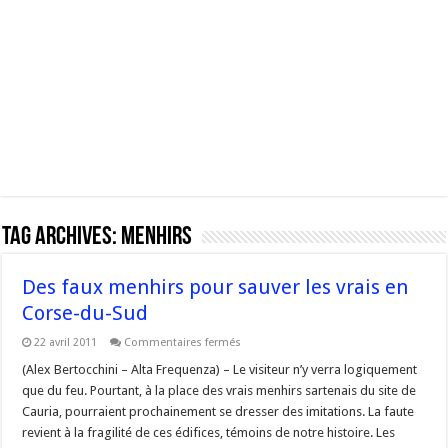
Tag Archives:
Menhirs
Des faux menhirs pour sauver les vrais en
Corse-du-Sud
sur
22 avril 2011
Commentaires fermés
Des
faux
(Alex Bertocchini – Alta Frequenza) – Le visiteur n’y verra logiquement
menhirs
que du feu. Pourtant, à la place des vrais menhirs sartenais du site de
pour
sauver
Cauria, pourraient prochainement se dresser des imitations. La faute
les
revient à la fragilité de ces édifices, témoins de notre histoire. Les
vrais
en