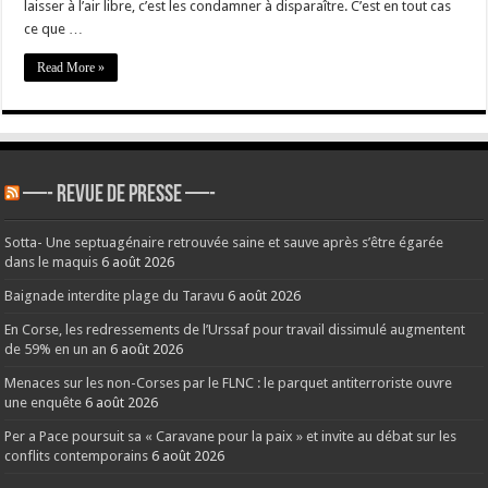
laisser à l’air libre, c’est les condamner à disparaître. C’est en tout cas
Corse-
du-
ce que …
Sud
Read More »
—- REVUE DE PRESSE —-
Sotta- Une septuagénaire retrouvée saine et sauve après s’être égarée
dans le maquis
6 août 2026
Baignade interdite plage du Taravu
6 août 2026
En Corse, les redressements de l’Urssaf pour travail dissimulé augmentent
de 59% en un an
6 août 2026
Menaces sur les non-Corses par le FLNC : le parquet antiterroriste ouvre
une enquête
6 août 2026
Per a Pace poursuit sa « Caravane pour la paix » et invite au débat sur les
conflits contemporains
6 août 2026