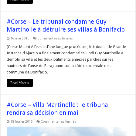
la
villa
Martinolle
à
Bonifacio
#Corse – Le tribunal condamne Guy
Martinolle à détruire ses villas à Bonifacio
sur
16 mai 2015
Commentaires fermés
#Corse
–
(Corse Matin) A l’issue d’une longue procédure, le tribunal de Grande
Le
Instance d’Ajaccio a finalement condamné ce lundi Guy Martinolle à
tribunal
condamne
démolir sa villa et les deux bâtiments annexes perchés sur les
Guy
hauteurs de l’anse de Paraguano sur la côte occidentale de la
Martinolle
à
commune de Bonifacio.
détruire
ses
villas
Read More »
à
Bonifacio
#Corse – Villa Martinolle : le tribunal
rendra sa décision en mai
sur
18 février 2015
Commentaires fermés
#Corse
–
Villa