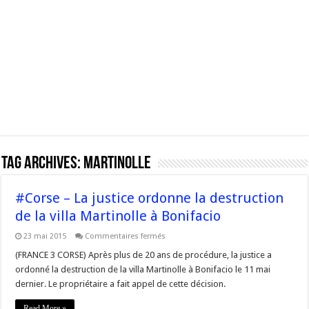
Tag Archives:
Martinolle
#Corse – La justice ordonne la destruction
de la villa Martinolle à Bonifacio
sur
23 mai 2015
Commentaires fermés
#Corse
–
(FRANCE 3 CORSE) Après plus de 20 ans de procédure, la justice a
La
ordonné la destruction de la villa Martinolle à Bonifacio le 11 mai
justice
ordonne
dernier. Le propriétaire a fait appel de cette décision.
la
destruction
de
Read More »