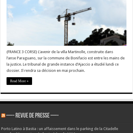
Martinolle
:
le
tribunal
rendra
sa
décision
en
mai
(FRANCE 3 CORSE) L’avenir de la villa Martinolle, construite dans
l’anse Paraguano, sur la commune de Bonifacio est entre les mains de
la justice. Le tribunal de grande instance d’Ajaccio a étudié lundi ce
dossier. Il rendra sa décision en mai prochain.
Read More »
—- REVUE DE PRESSE —-
Porto Latino à Bastia : un affaissement dans le parking de la Citadelle