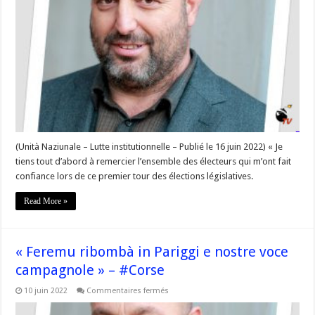
pas
compréhensible
pour
l’ensemble
de
mes
électeurs
que
je
fasse
personnellement
un
autre
choix
que
celui
(Unità Naziunale – Lutte institutionnelle – Publié le 16 juin 2022) « Je
de
tiens tout d’abord à remercier l’ensemble des électeurs qui m’ont fait
l’abstention »
confiance lors de ce premier tour des élections législatives.
Read More »
« Feremu ribombà in Pariggi e nostre voce
campagnole » – #Corse
sur
10 juin 2022
Commentaires fermés
« Feremu
ribombà