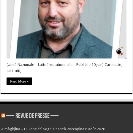
in
Pariggi
e
nostre
voce
campagnole »
–
#Corse
(Unità Naziunale – Lutte Institutionnelle – Publié le 10 juin) Care tutte,
cari tutti,
Read More »
—- REVUE DE PRESSE —-
A màghjina – U Lione chì veghja nant’à Roccapina
8 août 2026