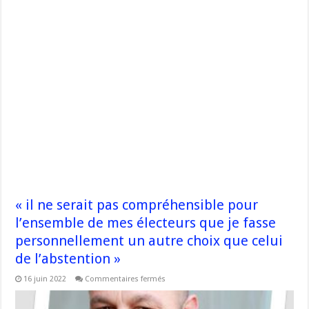
« il ne serait pas compréhensible pour
l’ensemble de mes électeurs que je fasse
personnellement un autre choix que celui
de l’abstention »
sur
16 juin 2022
Commentaires fermés
« il
ne
serait