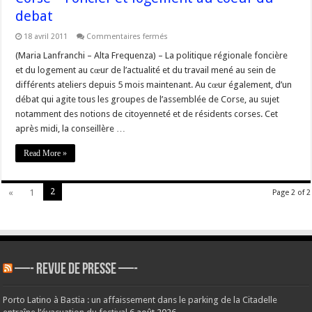
debat
sur
18 avril 2011
Commentaires fermés
Corse
–
(Maria Lanfranchi – Alta Frequenza) – La politique régionale foncière
Foncier
et du logement au cœur de l’actualité et du travail mené au sein de
et
logement
différents ateliers depuis 5 mois maintenant. Au cœur également, d’un
au
débat qui agite tous les groupes de l’assemblée de Corse, au sujet
coeur
du
notamment des notions de citoyenneté et de résidents corses. Cet
debat
après midi, la conseillère …
Read More »
2
«
1
Page 2 of 2
—- REVUE DE PRESSE —-
Porto Latino à Bastia : un affaissement dans le parking de la Citadelle