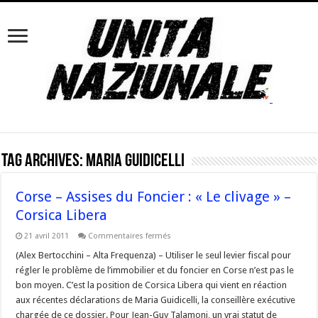
Tag Archives:
Maria Guidicelli
Corse – Assises du Foncier : « Le clivage » –
Corsica Libera
sur
21 avril 2011
Commentaires fermés
Corse
–
(Alex Bertocchini – Alta Frequenza) – Utiliser le seul levier fiscal pour
Assises
régler le problème de l’immobilier et du foncier en Corse n’est pas le
du
Foncier
bon moyen. C’est la position de Corsica Libera qui vient en réaction
:
aux récentes déclarations de Maria Guidicelli, la conseillère exécutive
« Le
clivage »
chargée de ce dossier. Pour Jean-Guy Talamoni, un vrai statut de