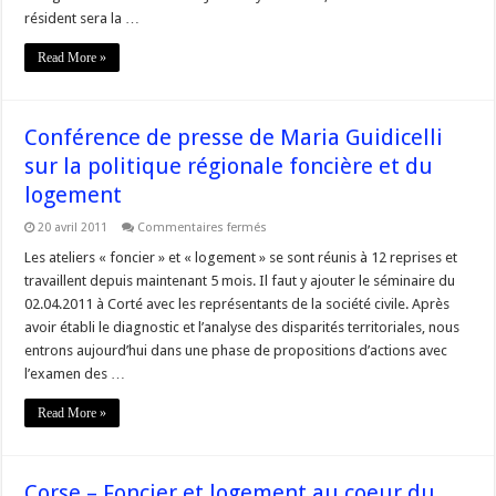
–
Corsica
résident sera la …
Libera
Read More »
Conférence de presse de Maria Guidicelli
sur la politique régionale foncière et du
logement
sur
20 avril 2011
Commentaires fermés
Conférence
de
Les ateliers « foncier » et « logement » se sont réunis à 12 reprises et
presse
travaillent depuis maintenant 5 mois. Il faut y ajouter le séminaire du
de
Maria
02.04.2011 à Corté avec les représentants de la société civile. Après
Guidicelli
avoir établi le diagnostic et l’analyse des disparités territoriales, nous
sur
la
entrons aujourd’hui dans une phase de propositions d’actions avec
politique
régionale
l’examen des …
foncière
et
Read More »
du
logement
Corse – Foncier et logement au coeur du