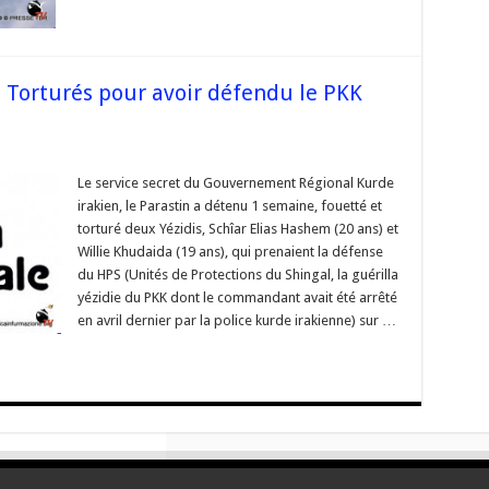
mbre
: Torturés pour avoir défendu le PKK
ur
Corse
Le service secret du Gouvernement Régional Kurde
urdistan
irakien, le Parastin a détenu 1 semaine, fouetté et
rakien
torturé deux Yézidis, Schîar Elias Hashem (20 ans) et
orturés
Willie Khudaida (19 ans), qui prenaient la défense
our
voir
du HPS (Unités de Protections du Shingal, la guérilla
éfendu
e
yézidie du PKK dont le commandant avait été arrêté
KK
en avril dernier par la police kurde irakienne) sur …
ur
acebook