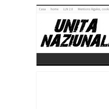
Casa
home
LLN 2.0
Mentions légales, cook