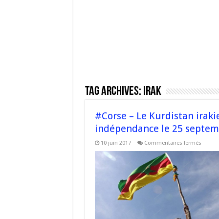
Tag Archives:
Irak
#Corse – Le Kurdistan irak
indépendance le 25 septem
sur
10 juin 2017
Commentaires fermés
#Corse
–
Le
Kurdis
irakien
tiendra
un
référe
sur
son
indépe
le