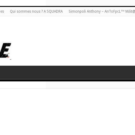
ies
Qui sommes nous ? A SQUADRA
Simonpoli Anthony – AnToFpcL™ Milit