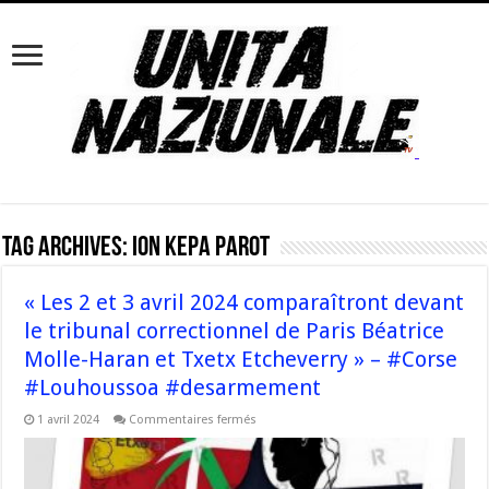
Tag Archives:
Ion Kepa Parot
« Les 2 et 3 avril 2024 comparaîtront devant
le tribunal correctionnel de Paris Béatrice
Molle-Haran et Txetx Etcheverry » – #Corse
#Louhoussoa #desarmement
sur
1 avril 2024
Commentaires fermés
« Les
2
et
3