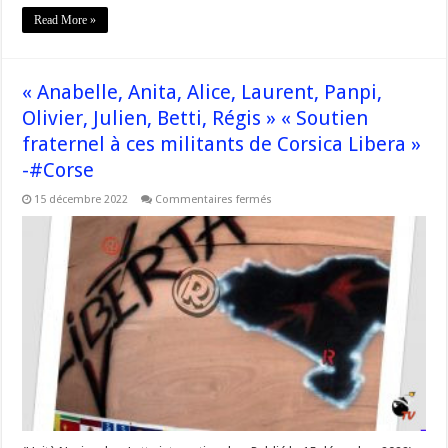
Read More »
« Anabelle, Anita, Alice, Laurent, Panpi,
Olivier, Julien, Betti, Régis » « Soutien
fraternel à ces militants de Corsica Libera »
-#Corse
sur
15 décembre 2022
Commentaires fermés
« Anabelle,
Anita,
Alice,
Laurent,
Panpi,
Olivier,
Julien,
Betti,
Régis »
« Soutien
fraternel
à
ces
militants
de
Corsica
Libera »
-
#Corse