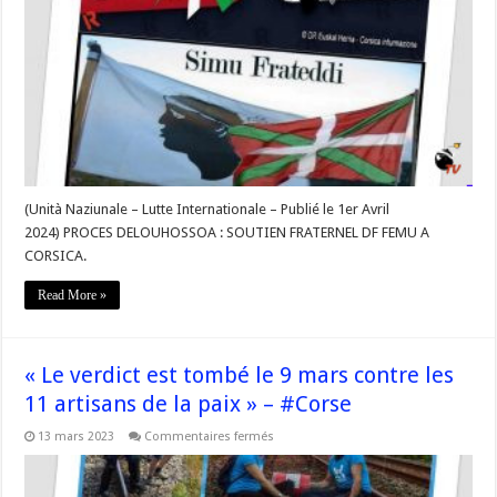
avril
2024
comparaîtront
devant
le
tribunal
correctionnel
de
Paris
Béatrice
Molle-
Haran
et
Txetx
Etcheverry »
(Unità Naziunale – Lutte Internationale – Publié le 1er Avril
–
2024) PROCES DELOUHOSSOA : SOUTIEN FRATERNEL DF FEMU A
#Corse
#Louhoussoa
CORSICA.
#desarmement
Read More »
« Le verdict est tombé le 9 mars contre les
11 artisans de la paix » – #Corse
sur
13 mars 2023
Commentaires fermés
« Le
verdict
est
tombé