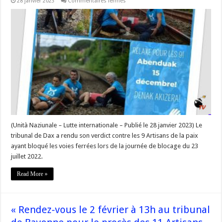
sur
28 janvier 2023
Commentaires fermés
« Le
tribunal
de
Dax
a
rendu
son
verdict
contre
les
9
Artisans
de
la
paix
ayant
bloqué
les
voies
(Unità Naziunale – Lutte internationale – Publié le 28 janvier 2023) Le
ferrées »
tribunal de Dax a rendu son verdict contre les 9 Artisans de la paix
–
#Corse
ayant bloqué les voies ferrées lors de la journée de blocage du 23
juillet 2022.
Read More »
« Rendez-vous le 2 février à 13h au tribunal