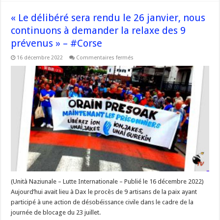
#Corse
« Le délibéré sera rendu le 26 janvier, nous
continuons à demander la relaxe des 9
prévenus » – #Corse
sur
16 décembre 2022
Commentaires fermés
« Le
délibéré
sera
rendu
le
26
janvier,
nous
continuons
à
demander
la
relaxe
des
9
prévenus »
–
#Corse
(Unità Naziunale – Lutte Internationale – Publié le 16 décembre 2022)
Aujourd’hui avait lieu à Dax le procès de 9 artisans de la paix ayant
participé à une action de désobéissance civile dans le cadre de la
journée de blocage du 23 juillet.