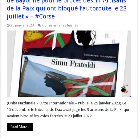
de Bayonne pour le procès des 11 Artisans
de la Paix qui ont bloqué l’autoroute le 23
juillet » – #Corse
sur
25 janvier 2023
Commentaires fermés
« Rendez-
vous
le
2
février
à
13h
au
tribunal
de
Bayonne
pour
le
procès
des
11
Artisans
de
la
(Unità Naziunale – Lutte Internationale – Publié le 25 janvier 2023) Le
Paix
15 décembre le tribunal de Dax avait jugé les 9 artisans de la Paix, qui
qui
ont
avaient bloqué les voies ferrées le 23 juillet 2022.
bloqué
l’autoroute
le
Read More »
23
juillet »
–