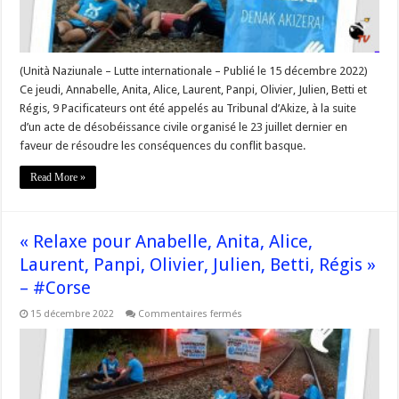
voie
ferrée
le
23
juillet
dernier »
(Unità Naziunale – Lutte internationale – Publié le 15 décembre 2022)
–
Ce jeudi, Annabelle, Anita, Alice, Laurent, Panpi, Olivier, Julien, Betti et
#Corse
Régis, 9 Pacificateurs ont été appelés au Tribunal d’Akize, à la suite
d’un acte de désobéissance civile organisé le 23 juillet dernier en
faveur de résoudre les conséquences du conflit basque.
Read More »
« Relaxe pour Anabelle, Anita, Alice,
Laurent, Panpi, Olivier, Julien, Betti, Régis »
– #Corse
sur
15 décembre 2022
Commentaires fermés
« Relaxe
pour
Anabelle,
Anita,
Alice,
Laurent,
Panpi,