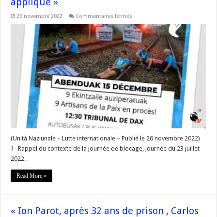
appliqué »
sur
26 novembre 2022
Commentaires fermés
« c’est
l’attitude
vengeresse
du
PNAT
et
l’inaction
du
gouvernement,
qui
a
poussé
une société
sur
le
chemin
de
la
désobéissance
(Unità Naziunale – Lutte internationale – Publié le 26 novembre 2022)
civile
1- Rappel du contexte de la journée de blocage, journée du 23 juillet
pour
que
2022.
le
droit
soit
Read More »
appliqué »
« Ion Parot, après 32 ans de prison , Carlos