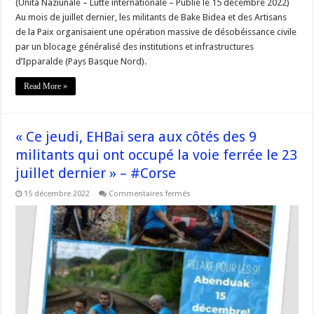
(Unità Naziunale – Lutte internationale – Publié le 15 décembre 2022)
Au mois de juillet dernier, les militants de Bake Bidea et des Artisans
de la Paix organisaient une opération massive de désobéissance civile
par un blocage généralisé des institutions et infrastructures
d’Ipparalde (Pays Basque Nord).
Read More »
« Ce jeudi, EHBai sera aux côtés des 9
militants qui ont occupé la voie ferrée le 23
juillet dernier » – #Corse
sur
15 décembre 2022
Commentaires fermés
« Ce
jeudi,
EHBai
sera
aux
côtés
des
9
militants
qui
ont
occupé
la