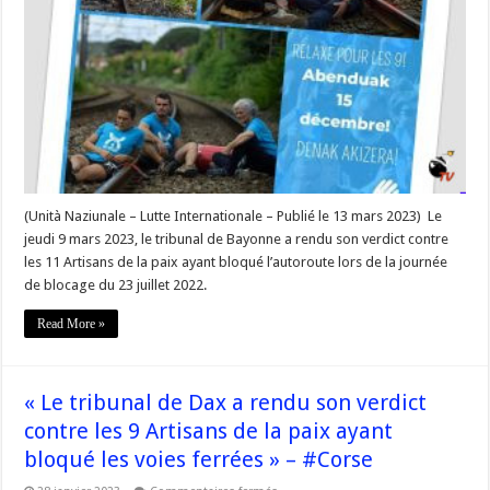
le
9
mars
contre
les
11
artisans
de
la
paix »
–
#Corse
(Unità Naziunale – Lutte Internationale – Publié le 13 mars 2023) Le
jeudi 9 mars 2023, le tribunal de Bayonne a rendu son verdict contre
les 11 Artisans de la paix ayant bloqué l’autoroute lors de la journée
de blocage du 23 juillet 2022.
Read More »
« Le tribunal de Dax a rendu son verdict
contre les 9 Artisans de la paix ayant
bloqué les voies ferrées » – #Corse