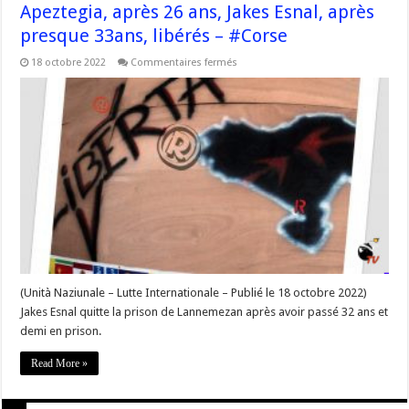
Apeztegia, après 26 ans, Jakes Esnal, après
presque 33ans, libérés – #Corse
sur
18 octobre 2022
Commentaires fermés
« Ion
Parot,
après
32
ans
de
prison
,
Carlos
Apeztegia,
après
26
ans,
Jakes
Esnal,
après
presque
33ans,
libérés
(Unità Naziunale – Lutte Internationale – Publié le 18 octobre 2022)
–
Jakes Esnal quitte la prison de Lannemezan après avoir passé 32 ans et
#Corse
demi en prison.
Read More »