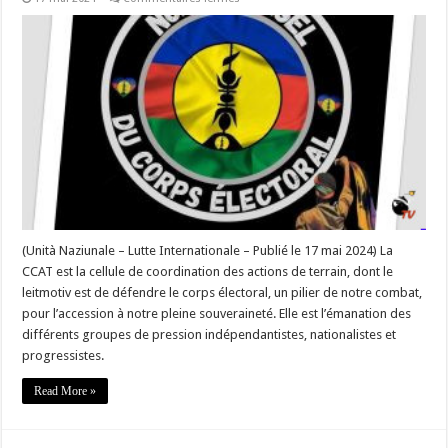
« Face
à
l’entêtement
de
l’État
à
vouloir
imposer
la
modification
de
la
Constitution,
nous
dénonçons
l’irresponsabilité
de
l’État »
–
(Unità Naziunale – Lutte Internationale – Publié le 17 mai 2024) La
#Corse
CCAT est la cellule de coordination des actions de terrain, dont le
leitmotiv est de défendre le corps électoral, un pilier de notre combat,
pour l’accession à notre pleine souveraineté. Elle est l’émanation des
différents groupes de pression indépendantistes, nationalistes et
progressistes.
Read More »