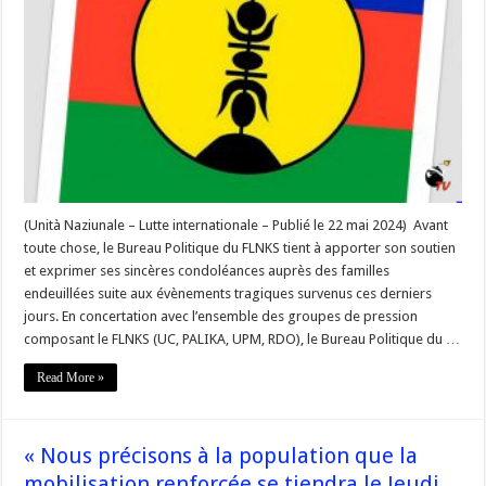
en
garde
l’Etat
sur
la
nature
et
les
méthodes
d’interventions
des
forces
de
police,
de
gendarmerie
(Unità Naziunale – Lutte internationale – Publié le 22 mai 2024) Avant
et
toute chose, le Bureau Politique du FLNKS tient à apporter son soutien
de
l’armée
et exprimer ses sincères condoléances auprès des familles
endeuillées suite aux évènements tragiques survenus ces derniers
jours. En concertation avec l’ensemble des groupes de pression
composant le FLNKS (UC, PALIKA, UPM, RDO), le Bureau Politique du …
Read More »
« Nous précisons à la population que la
mobilisation renforcée se tiendra le Jeudi