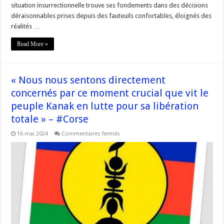
situation insurrectionnelle trouve ses fondements dans des décisions
déraisonnables prises depuis des fauteuils confortables, éloignés des
réalités …
Read More »
« Nous nous sentons directement
concernés par ce moment crucial que vit le
peuple Kanak en lutte pour sa libération
totale » – #Corse
sur
16 mai 2024
Commentaires fermés
« Nous
nous
sentons
directement
concernés
par
ce
moment
crucial
que
vit
le
peuple