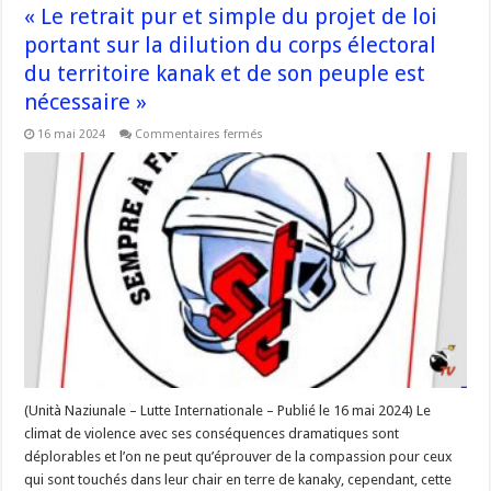
« Le retrait pur et simple du projet de loi
portant sur la dilution du corps électoral
du territoire kanak et de son peuple est
nécessaire »
sur
16 mai 2024
Commentaires fermés
« Le
retrait
pur
et
simple
du
projet
de
loi
portant
sur
la
dilution
du
corps
électoral
du
territoire
kanak
(Unità Naziunale – Lutte Internationale – Publié le 16 mai 2024) Le
et
climat de violence avec ses conséquences dramatiques sont
de
son
déplorables et l’on ne peut qu’éprouver de la compassion pour ceux
peuple
est
qui sont touchés dans leur chair en terre de kanaky, cependant, cette
nécessaire »