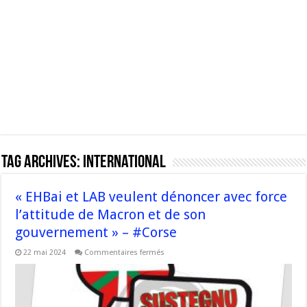
Tag Archives:
international
« EHBai et LAB veulent dénoncer avec force
l’attitude de Macron et de son
gouvernement » – #Corse
sur
22 mai 2024
Commentaires fermés
« EHBai
et
LAB
veulent
dénoncer
avec