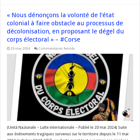
« Nous dénonçons la volonté de l’état
colonial à faire obstacle au processus de
décolonisation, en proposant le dégel du
corps électoral » – #Corse
sur
20 mai 2024
Commentaires fermés
« Nous
dénonçons
la
volonté
de
l’état
colonial
à
faire
obstacle
au
processus
de
décolonisation,
en
proposant
le
dégel
du
(Unità Naziunale – Lutte internationale – Publié le 20 mai 2024) Suite
corps
aux événements tragiques survenus sur le territoire depuis le 11 mai
électoral »
–