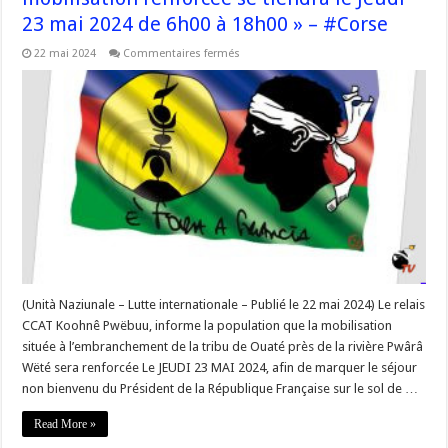
23 mai 2024 de 6h00 à 18h00 » – #Corse
sur
22 mai 2024
Commentaires fermés
« Nous
précisons
à
la
population
que
la
mobilisation
renforcée
se
tiendra
le
Jeudi
23
mai
2024
de
6h00
à
(Unità Naziunale – Lutte internationale – Publié le 22 mai 2024) Le relais
18h00 »
CCAT Koohnê Pwëbuu, informe la population que la mobilisation
–
#Corse
située à l’embranchement de la tribu de Ouaté près de la rivière Pwârâ
Wëté sera renforcée Le JEUDI 23 MAI 2024, afin de marquer le séjour
non bienvenu du Président de la République Française sur le sol de …
Read More »