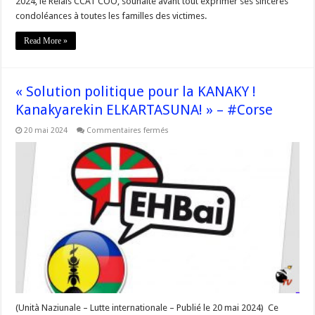
2024, le Relais CCAT CÖÖ, souhaite avant tout exprimer ses sincères
#Corse
condoléances à toutes les familles des victimes.
Read More »
« Solution politique pour la KANAKY !
Kanakyarekin ELKARTASUNA! » – #Corse
sur
20 mai 2024
Commentaires fermés
« Solution
politique
pour
la
KANAKY
!
Kanakyarekin
ELKARTASUNA! »
–
#Corse
(Unità Naziunale – Lutte internationale – Publié le 20 mai 2024) Ce