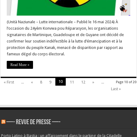
Kanak
en
lutte
pour
sa
libération
(Unità Naziunale – Lutte internationale – Publié le 16 mai 2024) À
totale »
l’occasion du 24yèm Konvwa pou Réparasyon, les organisations
–
#Corse
signataires de Martinique, Guadeloupe et de Guyane ont décidé de
confirmer leur soutien indéfectible à la lutte d’émancipation et à la
protection du peuple Kanak, menacé de disparition par rapport au
fameux dégel du corps électoral.
Read More »
10
« First
...
«
8
9
11
12
»
...
Page 10 of 20
Last »
—- REVUE DE PRESSE —-
Porto Latino à Bastia : un affaissement dans le parking de la Citadelle