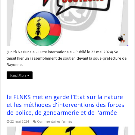
force
l’attitude
de
Macron
et
de
son
gouvernement »
–
#Corse
(Unità Naziunale – Lutte internationale – Publié le 22 mai 2024) Se
tenait hier un rassemblement de soutien devant la sous-préfecture de
Bayonne.
Read More »
le FLNKS met en garde l’Etat sur la nature
et les méthodes d’interventions des forces
de police, de gendarmerie et de l’armée
sur
22 mai 2024
Commentaires fermés
le
FLNKS
met