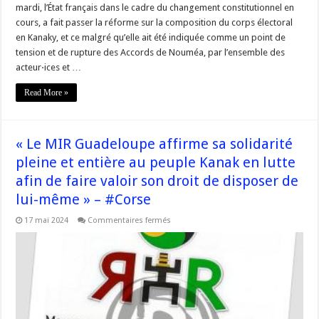
mardi, l’État français dans le cadre du changement constitutionnel en
cours, a fait passer la réforme sur la composition du corps électoral
en Kanaky, et ce malgré qu’elle ait été indiquée comme un point de
tension et de rupture des Accords de Nouméa, par l’ensemble des
acteur⋅ices et …
Read More »
« Le MIR Guadeloupe affirme sa solidarité
pleine et entière au peuple Kanak en lutte
afin de faire valoir son droit de disposer de
lui-même » – #Corse
sur
17 mai 2024
Commentaires fermés
« Le
MIR
Guadeloupe
affirme
sa
solidarité
pleine
et
entière
au