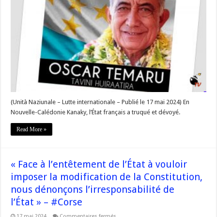
du
Tavini
Huiraatira’a
en
soutien
au
Peuple
Kanak
–
#Corse
(Unità Naziunale – Lutte internationale – Publié le 17 mai 2024) En
Nouvelle-Calédonie Kanaky, l’État français a truqué et dévoyé.
Read More »
« Face à l’entêtement de l’État à vouloir
imposer la modification de la Constitution,
nous dénonçons l’irresponsabilité de
l’État » – #Corse
sur
17 mai 2024
Commentaires fermés