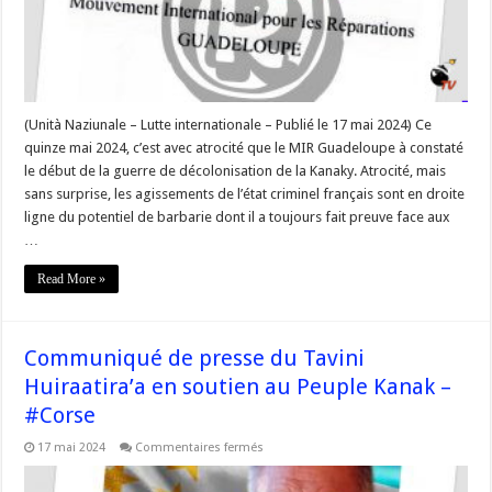
peuple
Kanak
en
lutte
afin
de
faire
valoir
son
(Unità Naziunale – Lutte internationale – Publié le 17 mai 2024) Ce
droit
quinze mai 2024, c’est avec atrocité que le MIR Guadeloupe à constaté
de
disposer
le début de la guerre de décolonisation de la Kanaky. Atrocité, mais
de
lui-
sans surprise, les agissements de l’état criminel français sont en droite
même »
ligne du potentiel de barbarie dont il a toujours fait preuve face aux
–
#Corse
…
Read More »
Communiqué de presse du Tavini
Huiraatira’a en soutien au Peuple Kanak –
#Corse
sur
17 mai 2024
Commentaires fermés
Communiqué
de
presse