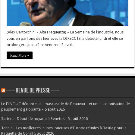
avance
?
(Alex Bertocchini – Alta Frequenza) – La Semaine de l’Industrie, nous
vous en parlions dès hier avec la DIRECCTE, a débuté lundi et elle se
prolongera jusqu’à ce vendredi 3 avril.
Read More »
—- REVUE DE PRESSE —-
Le FLNC UC dénonce la – mascarade de Beauvau – et une – colonisation de
peuplement galopante –
5 août 2026
Sartène- Début de noyade à Senetosa
5 août 2026
Tennis – Les meilleures jeunes joueuses d’Europe réunies à Bastia pour la
Raquette de Corail
5 août 2026