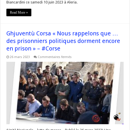
Biancardini ce samedi 10 juin 2023 à Aleria.
Read More »
Ghjuventù Corsa « Nous rappelons que …
des prisonniers politiques dorment encore
en prison » – #Corse
sur
26 mars 2023
Commentaires fermés
Ghjuventù
Corsa
« Nous
rappelons
que
…
des
prisonniers
politiques
dorment
encore
en
prison »
–
#Corse