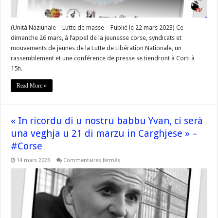
2023
à
Corti
(Unità Naziunale – Lutte de masse – Publié le 22 mars 2023) Ce
dimanche 26 mars, à l’appel de la jeunesse corse, syndicats et
mouvements de jeunes de la Lutte de Libération Nationale, un
rassemblement et une conférence de presse se tiendront à Corti à
15h.
Read More »
« In ricordu di u nostru babbu Yvan, ci serà
una veghja u 21 di marzu in Carghjese » –
#Corse
sur
14 mars 2023
Commentaires fermés
« In
ricordu
di
u
nostru
babbu
Yvan,
ci
serà