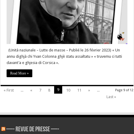
Yvan
Colonna
ghjè
statu
assaltatu »
« truvemu
ci
tutti
davant’a
e
ghjesia
di
Corsica »-
(Unità naziunale – Lutte de masse – Publié le 26 février 2023) « Un
#Corse
annu dighjà chi Yvan Colonna ghjè statu assaltatu » « truvemu ci tutti
davant’a e ghjesia di Corsica ».
Read More »
9
« First
...
«
7
8
10
11
»
...
Page 9 of 12
Last »
—- REVUE DE PRESSE —-