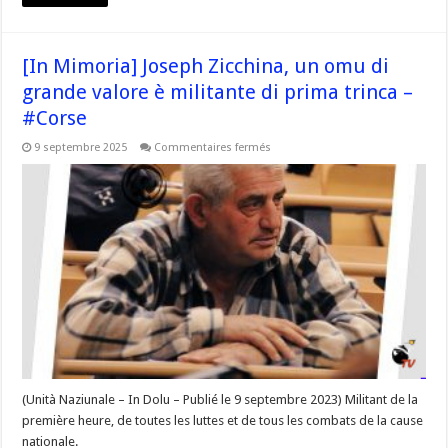
[In Mimoria] Joseph Zicchina, un omu di
grande valore è militante di prima trinca –
#Corse
sur
9 septembre 2025
Commentaires fermés
[In
Mimoria]
Joseph
Zicchina,
un
omu
di
grande
valore
è
militante
di
prima
trinca
–
#Corse
(Unità Naziunale – In Dolu – Publié le 9 septembre 2023) Militant de la
première heure, de toutes les luttes et de tous les combats de la cause
nationale.