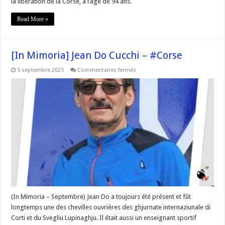
la libération de la Corse, à l’âge de 94 ans.
Read More »
[In Mimoria] Jean Do Cucchi – #Corse
sur
5 septembre 2025
Commentaires fermés
[In
Mimoria]
Jean
Do
Cucchi
–
#Corse
(In Mimoria – Septembre) Jean Do a toujours été présent et fût
longtemps une des chevilles ouvrières des ghjurnate internaziunale di
Corti et du Svegliu Lupinaghju. Il était aussi un enseignant sportif