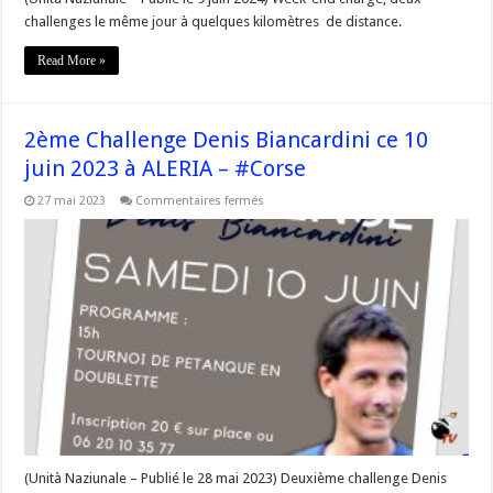
challenges le même jour à quelques kilomètres de distance.
Read More »
2ème Challenge Denis Biancardini ce 10
juin 2023 à ALERIA – #Corse
sur
27 mai 2023
Commentaires fermés
2ème
Challenge
Denis
Biancardini
ce
10
juin
2023
à
ALERIA
–
#Corse
(Unità Naziunale – Publié le 28 mai 2023) Deuxième challenge Denis