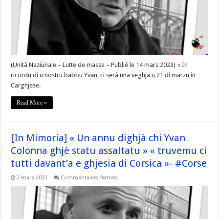
una
veghja
u
21
di
marzu
in
Carghjese »
–
#Corse
(Unità Naziunale – Lutte de masse – Publié le 14 mars 2023) « In
ricordu di u nostru babbu Yvan, ci serà una veghja u 21 di marzu in
Carghjese.
Read More »
[In Mimoria] « Un annu dighjà chi Yvan
Colonna ghjè statu assaltatu » « truvemu ci
tutti davant’a e ghjesia di Corsica »- #Corse
sur
2 mars 2023
Commentaires fermés
[In
Mimoria]
« Un
annu
dighjà
chi