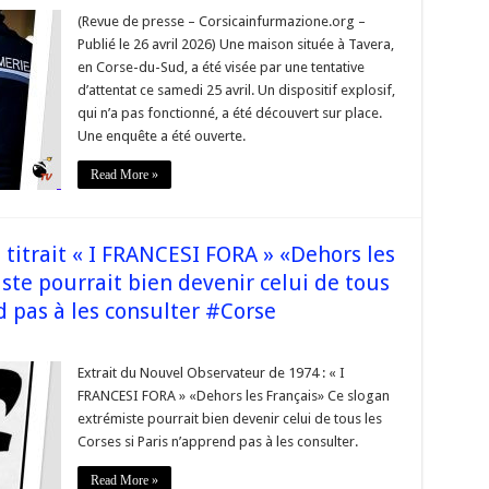
a
(Revue de presse – Corsicainfurmazione.org –
Publié le 26 avril 2026) Une maison située à Tavera,
ve
tat
en Corse-du-Sud, a été visée par une tentative
d’attentat ce samedi 25 avril. Un dispositif explosif,
n,
qui n’a pas fonctionné, a été découvert sur place.
Une enquête a été ouverte.
f
é »
Read More »
s titrait « I FRANCESI FORA » «Dehors les
ste pourrait bien devenir celui de tous
d pas à les consulter #Corse
Extrait du Nouvel Observateur de 1974 : « I
FRANCESI FORA » «Dehors les Français» Ce slogan
extrémiste pourrait bien devenir celui de tous les
Corses si Paris n’apprend pas à les consulter.
els
t
Read More »