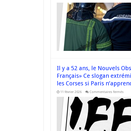
« Taver
:
une
tentati
d’atten
contre
une
maiso
un
engin
explosi
retrouv
Il y a 52 ans, le Nouvels Ob
Français» Ce slogan extrémi
les Corses si Paris n’appren
sur
11 février 2026
Commentaires fermés
Il
y
a
52
ans,
le
Nouv
Obs
titrai
« I