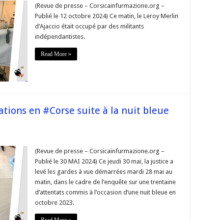
(Revue de presse – Corsicainfurmazione.org –
sse
Publié le 12 octobre 2024) Ce matin, le Leroy Merlin
d’Ajaccio était occupé par des militants
ncesi
indépendantistes.
a »
cupation
Read More »
oy
lin
ccio
orse
ations en #Corse suite à la nuit bleue
(Revue de presse – Corsicainfurmazione.org –
Publié le 30 MAI 2024) Ce jeudi 30 mai, la justice a
llations
levé les gardes à vue démarrées mardi 28 mai au
matin, dans le cadre de l’enquête sur une trentaine
d’attentats commis à l’occasion d’une nuit bleue en
octobre 2023.