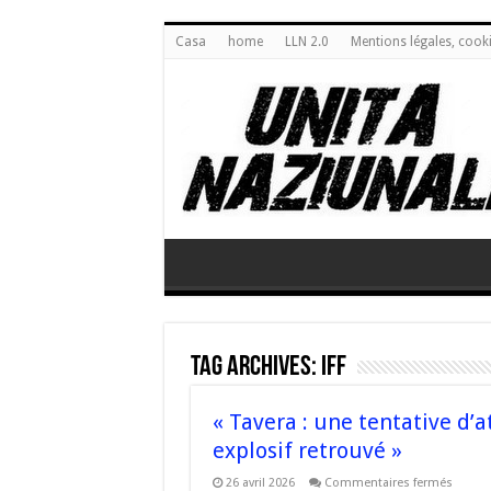
Casa
home
LLN 2.0
Mentions légales, cook
Tag Archives:
IFF
« Tavera : une tentative d’
explosif retrouvé »
sur
26 avril 2026
Commentaires fermés