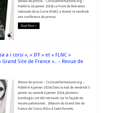
(Revue de presse – Corsicainfurmazione.org –
se
Publié le 26 janvier 2024) Le Front de libération
nationale de la Corse (FLNC) a donné ce vendredi
C
une conférence de presse.
22)
ndique
Read More »
ons
e
érence
se
destine
t
a a i corsi », « IFF » et « FLNC »
ue
« Grand Site de France ».. – Revue de
manin
rse
a
(Revue de presse – Corsicainfurmazione.org –
,
Publié le 6 janvier 2024) Dans la nuit de vendredi 5
a
janvier au samedi 6 janvier 2024, plusieurs
bombages ont été retrouvés sur la façade du
»,
musée patrimonial…(Maison du Grand Site de
»
France de Conca d’Oru à Saint Florent).
C »