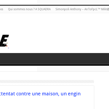
ies
Qui sommes nous ? A SQUADRA
Simonpoli Anthony – AnToFpcL™ Milit
attentat contre une maison, un engin