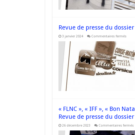
retro
sur
la
façad
du
« Gra
Site
Revue de presse du dossier 
de
France
sur
3 janvier 2024
Commentaires fermés
–
Revu
Revu
de
de
press
press
du
–
dossi
#Cor
#Cor
« Juiv
FORA
–
Les
réact
« FLNC », « IFF », « Bon Nat
Revue de presse du dossier
26 décembre 2023
Commentaires fermés
«
«