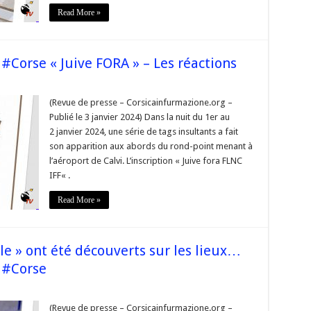
uvés
Read More »
e
nd
#Corse « Juive FORA » – Les réactions
 »..
e
e
(Revue de presse – Corsicainfurmazione.org –
e
e
Publié le 3 janvier 2024) Dans la nuit du 1er au
er
se
2 janvier 2024, une série de tags insultants a fait
se
son apparition aux abords du rond-point menant à
e
 »
l’aéroport de Calvi. L’inscription « Juive fora FLNC
IFF« .
ions
Read More »
ale » ont été découverts sur les lieux…
 #Corse
sur
 FLNC »,
 IFF »,
(Revue de presse – Corsicainfurmazione.org –