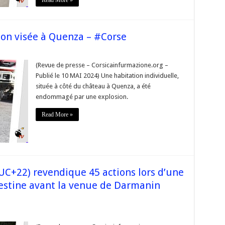
Read More »
bre
on visée à Quenza – #Corse
(Revue de presse – Corsicainfurmazione.org –
Publié le 10 MAI 2024) Une habitation individuelle,
située à côté du château à Quenza, a été
n
endommagé par une explosion.
a
Read More »
UC+22) revendique 45 actions lors d’une
estine avant la venue de Darmanin
ue