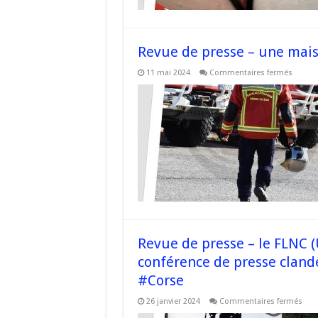
d’octo
2023
du
FLNC
Revue de presse – une mais
sur
11 mai 2024
Commentaires fermés
Revue
de
presse
–
une
maiso
visée
à
Quenz
–
#Corse
Revue de presse – le FLNC (
conférence de presse cland
#Corse
sur
26 janvier 2024
Commentaires fermés
Rev