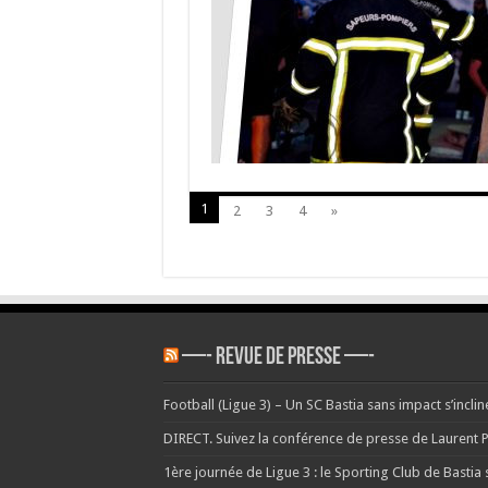
N
é
l
1
2
3
4
»
—- REVUE DE PRESSE —-
Football (Ligue 3) – Un SC Bastia sans impact s’incli
DIRECT. Suivez la conférence de presse de Laurent P
1ère journée de Ligue 3 : le Sporting Club de Bastia s