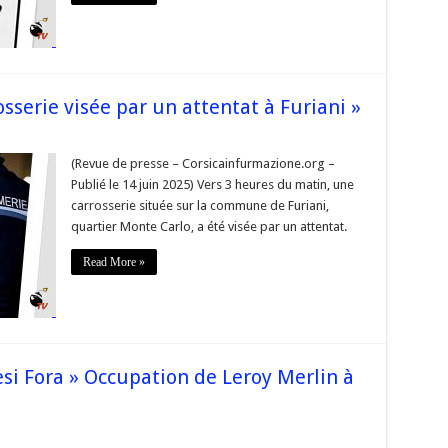
CESI
 »
ors
çais»
an
émiste
sserie visée par un attentat à Furiani »
ait
nir
(Revue de presse – Corsicainfurmazione.org –
Publié le 14 juin 2025) Vers 3 heures du matin, une
erie
es
carrosserie située sur la commune de Furiani,
quartier Monte Carlo, a été visée par un attentat.
prend
t
Read More »
 »
ulter
se
esi Fora » Occupation de Leroy Merlin à
vue