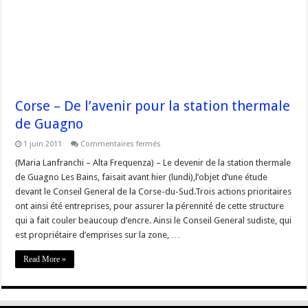
Corse – De l’avenir pour la station thermale
de Guagno
sur
1 juin 2011
Commentaires fermés
Corse
–
(Maria Lanfranchi – Alta Frequenza) – Le devenir de la station thermale
De
de Guagno Les Bains, faisait avant hier (lundi),l’objet d’une étude
l’avenir
pour
devant le Conseil General de la Corse-du-Sud.Trois actions prioritaires
la
ont ainsi été entreprises, pour assurer la pérennité de cette structure
station
thermale
qui a fait couler beaucoup d’encre. Ainsi le Conseil General sudiste, qui
de
Guagno
est propriétaire d’emprises sur la zone, …
Read More »