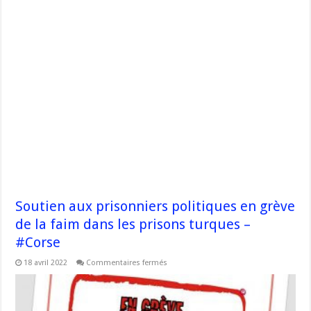
Soutien aux prisonniers politiques en grève
de la faim dans les prisons turques –
#Corse
sur
18 avril 2022
Commentaires fermés
Soutien
aux
prisonniers
politiques
en