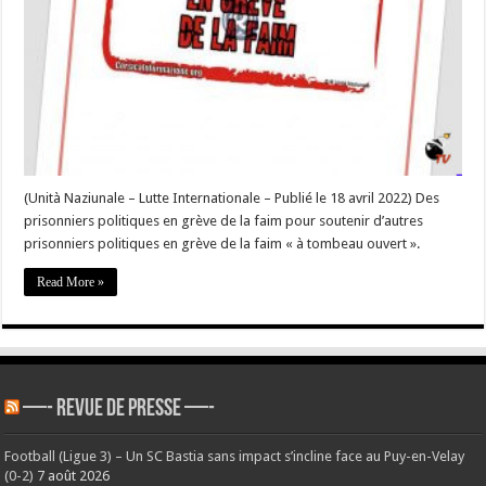
grève
de
la
faim
dans
les
prisons
turques
–
#Corse
(Unità Naziunale – Lutte Internationale – Publié le 18 avril 2022) Des
prisonniers politiques en grève de la faim pour soutenir d’autres
prisonniers politiques en grève de la faim « à tombeau ouvert ».
Read More »
—- REVUE DE PRESSE —-
Football (Ligue 3) – Un SC Bastia sans impact s’incline face au Puy-en-Velay
(0-2)
7 août 2026