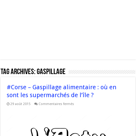
Tag Archives:
gaspillage
#Corse – Gaspillage alimentaire : où en
sont les supermarchés de l’île ?
sur
29 août 2015
Commentaires fermés
#Corse
–
Gaspillage
alimentaire
:
où
en
sont