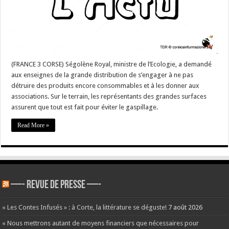
les
supermarchés
de
l’île
?
(FRANCE 3 CORSE) Ségolène Royal, ministre de l’Ecologie, a demandé
aux enseignes de la grande distribution de s’engager à ne pas
détruire des produits encore consommables et à les donner aux
associations. Sur le terrain, les représentants des grandes surfaces
assurent que tout est fait pour éviter le gaspillage.
Read More »
—- REVUE DE PRESSE —-
« Les Contes Infusés » : à Corte, la littérature se déguste!
7 août 2026
« Nous mettrons autant de moyens financiers que nécessaires pour