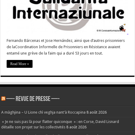
en
grève
de
la
faim »
Fernando Bárcenas et Jose Hernández, ainsi que d’autres prisonniers
de laCoordination Informelle de Prisonniers en Résistance avaient
entamé une grève de la faim qui a duré 53 jours en tout.
Read More »
—- REVUE DE PRESSE —-
A màghjina – U Lione chì veghja nant’à Roccapina
8 août 2026
» Je ne suis pas là pour flatter quiconque » : en Corse, David Lisnard
détaille son projet sur les collectivités
8 août 2026