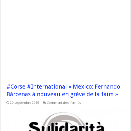
#Corse #International « Mexico: Fernando
Bárcenas à nouveau en grève de la faim »
sur
20 septembre 2015
Commentaires fermés
#Corse
#International
« Mexico:
Fernando
Bárcenas
à
nouveau