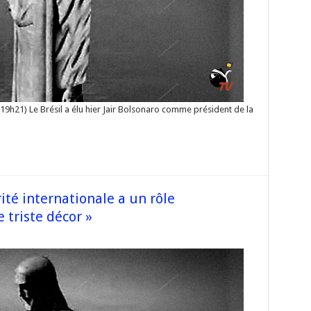
 19h21) Le Brésil a élu hier Jair Bolsonaro comme président de la
ité internationale a un rôle
 triste décor »
orse
RÉSIL
a
idarité
ernationale
e