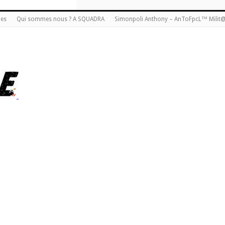
ies
Qui sommes nous ? A SQUADRA
Simonpoli Anthony – AnToFpcL™ Milit