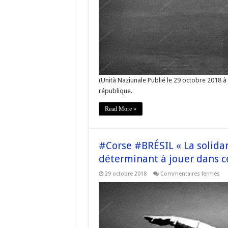
(Unità Naziunale Publié le 29 octobre 2018 à
république.
Read More »
#Corse #BRÉSIL « La solidar
déterminant à jouer dans ce
sur
29 octobre 2018
Commentaires fermés
#C
#B
« L
sol
int
a
un
rôl