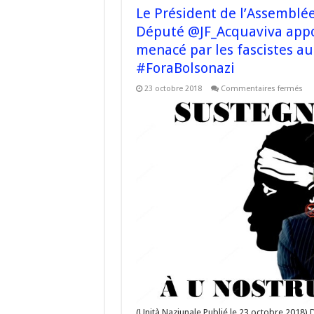
Le Président de l’Assemblé
Député @JF_Acquaviva appor
menacé par les fascistes a
#ForaBolsonazi
sur
23 octobre 2018
Commentaires fermés
Le
Pré
de
l’A
de
#C
@J
et
le
Dé
@JF
app
leu
sou
à
@Er
me
par
les
fas
au
Bré
#H
#Fo
(Unità Naziunale Publié le 23 octobre 2018) 