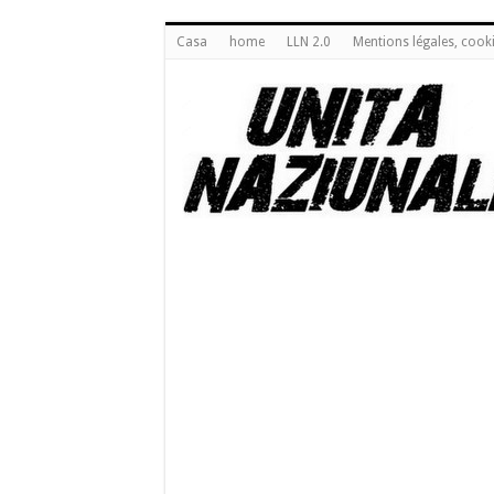
Casa
home
LLN 2.0
Mentions légales, cook