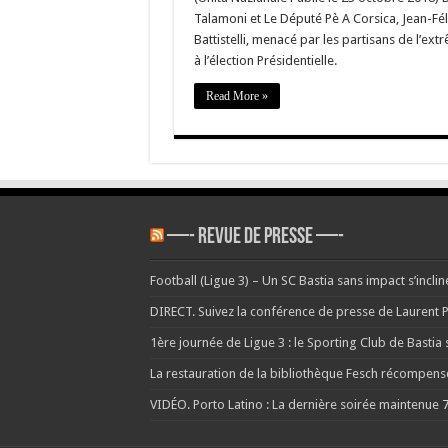
Talamoni et Le Député Pè A Corsica, Jean-Féli
Battistelli, menacé par les partisans de l’e
à l’élection Présidentielle.
Read More »
—- REVUE DE PRESSE —-
Football (Ligue 3) – Un SC Bastia sans impact s’incli
DIRECT. Suivez la conférence de presse de Laurent P
1ère journée de Ligue 3 : le Sporting Club de Bastia s
La restauration de la bibliothèque Fesch récompen
VIDÉO. Porto Latino : La dernière soirée maintenue
7