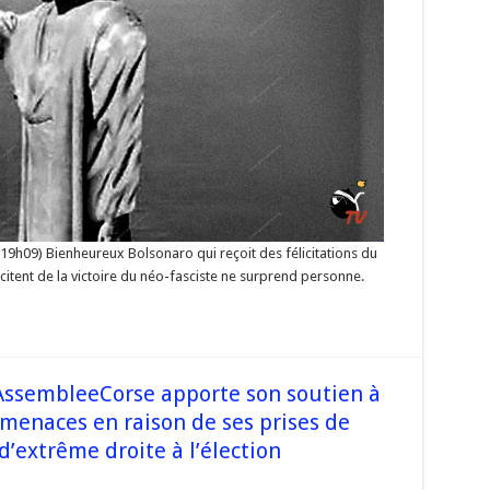
terminant
er
ns
ste
or »
 19h09) Bienheureux Bolsonaro qui reçoit des félicitations du
icitent de la victoire du néo-fasciste ne surprend personne.
@AssembleeCorse apporte son soutien à
e menaces en raison de ses prises de
d’extrême droite à l’élection