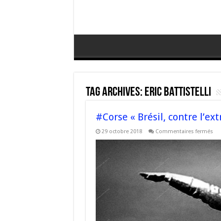
Tag Archives:
Eric battistelli
#Corse « Brésil, contre l’ex
sur
29 octobre 2018
Commentaires fermés
#C
« B
con
l’e
dro
sou
la
rés