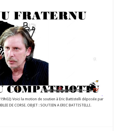
orse
nanimité,
@AssembleeCorse
porte
n
tien
icBattistelli,
time
naces
son
s
ses
ition
tre
didat
xtrême
19h02) Voici la motion de soutien à Eric Battistelli déposée par
ite
LEE DE CORSE. OBJET : SOUTIEN A ERIC BATTISTELLI.
lection
sidentielle
sil.