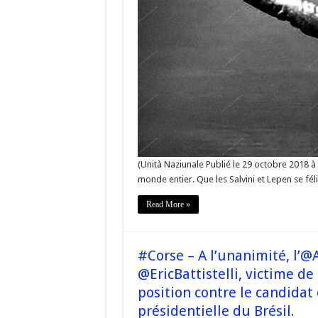
dé
à
jou
da
ce
tri
déc
(Unità Naziunale Publié le 29 octobre 2018 à
monde entier. Que les Salvini et Lepen se fél
Read More »
#Corse – A l’unanimité, l’
@EricBattistelli, victime d
position contre le candidat 
présidentielle du Brésil.