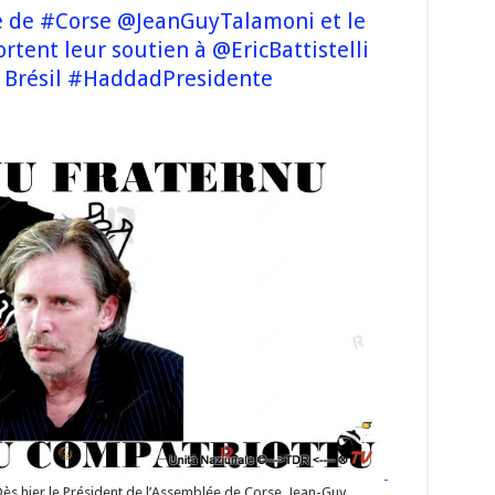
e de #Corse @JeanGuyTalamoni et le
tent leur soutien à @EricBattistelli
u Brésil #HaddadPresidente
sident
ssemblée
orse
eanGuyTalamoni
puté
_Acquaviva
ortent
r
tien
icBattistelli
nacé
cistes
sil
addadPresidente
raBolsonazi
Dès hier le Président de l’Assemblée de Corse, Jean-Guy