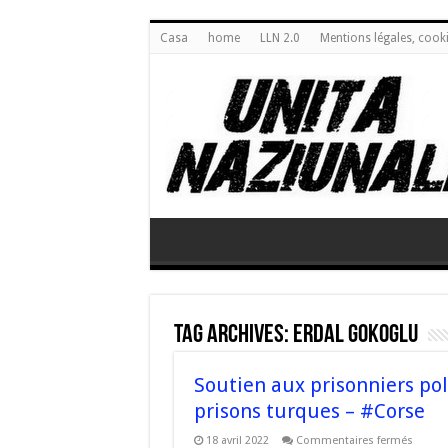
Casa
home
LLN 2.0
Mentions légales, cook
Tag Archives:
Erdal Gokoglu
Soutien aux prisonniers pol
prisons turques – #Corse
sur
18 avril 2022
Commentaires fermés