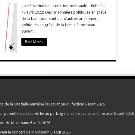
n
(Unità Naziunale – Lutte Internationale – Publié le
niers
18 avril 2022) Des prisonniers politiques en grève
ques
de la faim pour soutenir d’autres prisonniers
politiques en grève de la faim « à tombeau
ouvert ».
Read More »
s
s
e
g de la Citadelle entraîne l’évacuation du festival
6 août 2026
potentiel de sécurité lié au parking qui se trouve sous le festival
6 août 2026
ncert de Mosimann
6 août 2026
 avant le concert de Mosimann
6 août 2026