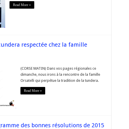
ONCERT
Read More »
erata
hjuventù
ndipendentista
afé
iche
 tundera respectée chez la famille
uvembre
(CORSE MATIN) Dans vos pages régionales ce
dimanche, nous irons à la rencontre de la famille
on
Orsatelli qui perpétue la tradition de la tundera.
a
tée
Read More »
li
gramme des bonnes résolutions de 2015