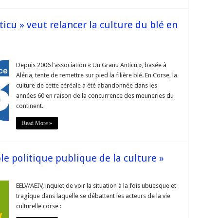
ticu » veut relancer la culture du blé en
sociation
n
Depuis 2006 l’association « Un Granu Anticu », basée à
nu
Aléria, tente de remettre sur pied la filière blé. En Corse, la
cu »
culture de cette céréale a été abandonnée dans les
ncer
années 60 en raison de la concurrence des meuneries du
ure
continent.
Read More »
rse
le politique publique de la culture »
sur
s
#Corse
–
EELV/AEIV, inquiet de voir la situation à la fois ubuesque et
« Pour
tragique dans laquelle se débattent les acteurs de la vie
une
véritable
culturelle corse :
politique
publique