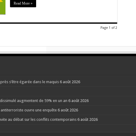
de
Read More »
la
culture »
Page 1 of 2
après s’être égarée dans le maquis
6 août 2026
l dissimulé augmentent de 59% en un an
6 août 2026
 antiterroriste ouvre une enquête
6 août 2026
nvite au débat sur les conflits contemporains
6 août 2026