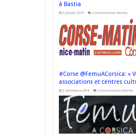
à Bastia
sur
6 janvier 2015
Commentaires fermés
#Cor
–
La
cultu
au
prog
des
bonn
résol
de
2015
à
Basti
#Corse @FemuACorsica: « V
associations et centres cult
su
2 décembre 2014
Commentaires fermés
#
@
« 
l’
p
d
as
et
ce
cu