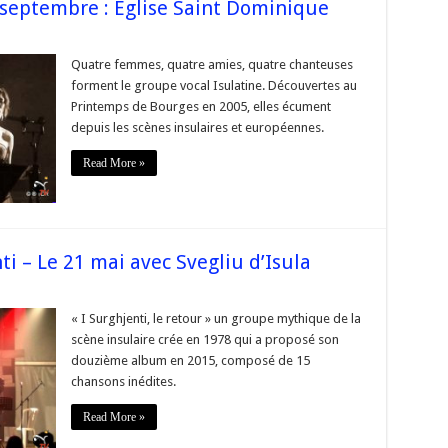
septembre : Eglise Saint Dominique
sur
s
#Corse
ISULATINE
Quatre femmes, quatre amies, quatre chanteuses
Jeudi
forment le groupe vocal Isulatine. Découvertes au
29
septembre
Printemps de Bourges en 2005, elles écument
:
depuis les scènes insulaires et européennes.
Eglise
Saint
Dominique
Read More »
i – Le 21 mai avec Svegliu d’Isula
t
« I Surghjenti, le retour » un groupe mythique de la
scène insulaire crée en 1978 qui a proposé son
jenti
douzième album en 2015, composé de 15
chansons inédites.
Read More »