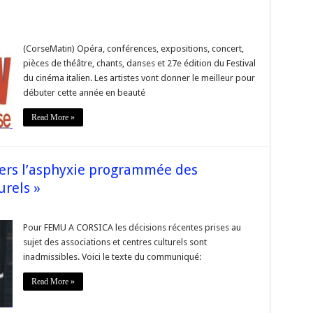
se
(CorseMatin) Opéra, conférences, expositions, concert,
pièces de théâtre, chants, danses et 27e édition du Festival
re
du cinéma italien. Les artistes vont donner le meilleur pour
ramme
débuter cette année en beauté
es
utions
Read More »
a
ers l’asphyxie programmée des
urels »
r
Corse
FemuACorsica:
Pour FEMU A CORSICA les décisions récentes prises au
Vers
sujet des associations et centres culturels sont
asphyxie
rogrammée
inadmissibles. Voici le texte du communiqué:
es
sociations
Read More »
ntres
lturels »