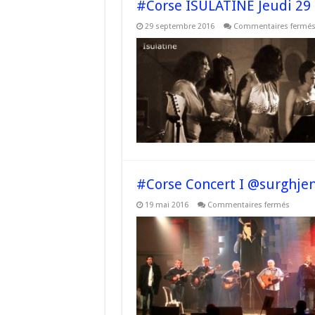
#Corse ISULATINE Jeudi 29 
29 septembre 2016
Commentaires fermé
#Corse Concert I @surghjent
sur
19 mai 2016
Commentaires fermés
#Corse
Concer
I
@surgh
–
Le
21
mai
avec
Svegliu
d’Isula