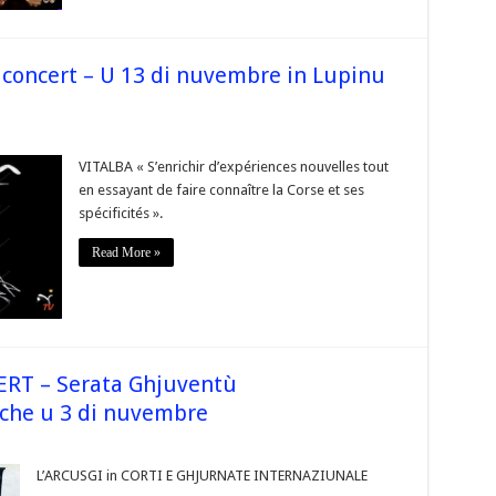
 concert – U 13 di nuvembre in Lupinu
sur
#corse
@Vitalba_Corsica
VITALBA « S’enrichir d’expériences nouvelles tout
en
en essayant de faire connaître la Corse et ses
concert
–
spécificités ».
U
13
di
Read More »
nuvembre
in
Lupinu
centru
culturale
alb’oru
RT – Serata Ghjuventù
iche u 3 di nuvembre
ur
Corse
’ARCUSGI
L’ARCUSGI in CORTI E GHJURNATE INTERNAZIUNALE
n