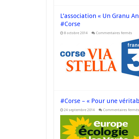
L’association « Un Granu An
#Corse
sur
8 octobre 2014
Commentaires fermés
L’as
« U
Gra
Anti
veut
rela
la
cult
du
blé
en
#Co
#Corse – « Pour une véritab
24 septembre 2014
Commentaires fermé