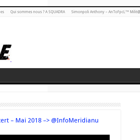
ies
Qui sommes nous ? A SQUADRA
Simonpoli Anthony – AnToFpcL™ Milit
cert – Mai 2018 –> @InfoMeridianu