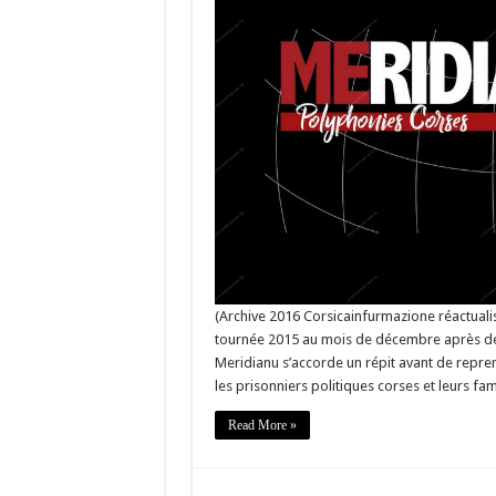
Meridia
en
concert
–
Mai
2018
–
>
@InfoMe
(Archive 2016 Corsicainfurmazione réactualis
tournée 2015 au mois de décembre après de
Meridianu s’accorde un répit avant de repren
les prisonniers politiques corses et leurs fami
Read More »