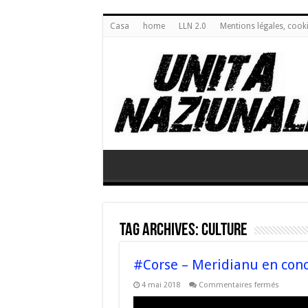
Casa
home
LLN 2.0
Mentions légales, cook
Tag Archives:
culture
#Corse – Meridianu en con
sur
4 mai 2018
Commentaires fermés
#Corse
–