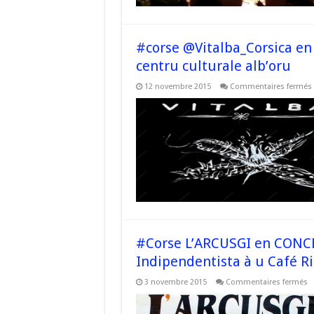
#corse @Vitalba_Corsica en
centru culturale alb’oru
12 novembre 2015
Commentaires fermés
#Corse L’ARCUSGI en CONCE
Indipendentista à u Café R
s
3 novembre 2015
Commentaires fermés
#
L
e