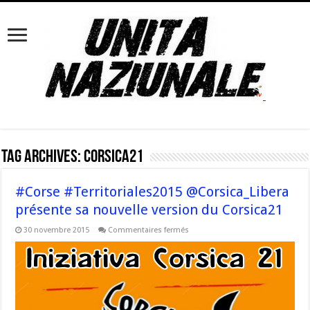
Tag Archives:
corsica21
#Corse #Territoriales2015 @Corsica_Libera
présente sa nouvelle version du Corsica21
sur
30 novembre 2015
Commentaires fermés
#Corse
#Territoriales2015
@Corsica_Libera
présente
sa
nouvelle
version
du