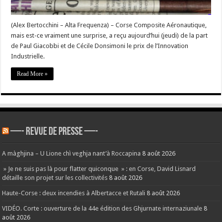
de
l’Innovation
Industrielle
(Alex Bertocchini – Alta Frequenza) – Corse Composite Aéronautique,
mais est-ce vraiment une surprise, a reçu aujourd’hui (jeudi) de la part
de Paul Giacobbi et de Cécile Donsimoni le prix de l’Innovation
Industrielle.
Read More »
—- REVUE DE PRESSE —-
A màghjina – U Lione chì veghja nant’à Roccapina
8 août 2026
» Je ne suis pas là pour flatter quiconque » : en Corse, David Lisnard
détaille son projet sur les collectivités
8 août 2026
Haute-Corse : deux incendies à Albertacce et Rutali
8 août 2026
VIDÉO. Corte : ouverture de la 44e édition des Ghjurnate internaziunale
8
août 2026