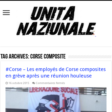
Tag Archives:
Corse Composite
#Corse – Les employés de Corse composites
en grève après une réunion houleuse
sur
16 octobre 2015
Commentaires fermés
#Corse
–
Les
employés
de
Corse
composites
en