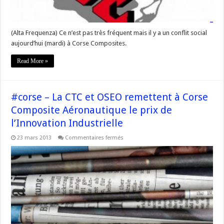
(Alta Frequenza) Ce n’est pas très fréquent mais il y a un conflit social
aujourd’hui (mardi) à Corse Composites.
Read More »
#corse – La CTC et OSEO remettent à Corse
Composite Aéronautique le prix de
l’Innovation Industrielle
sur
23 mars 2013
Commentaires fermés
#corse
–
La
CTC
et
OSEO
remettent
à
Corse
Composite
Aéronautique
le
prix