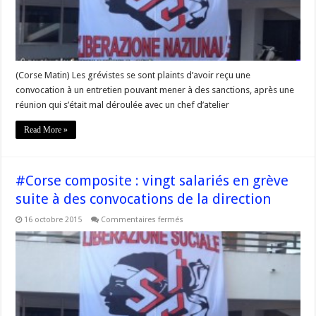
grève
après
une
réunion
houleuse
(Corse Matin) Les grévistes se sont plaints d’avoir reçu une
convocation à un entretien pouvant mener à des sanctions, après une
réunion qui s’était mal déroulée avec un chef d’atelier
Read More »
#Corse composite : vingt salariés en grève
suite à des convocations de la direction
sur
16 octobre 2015
Commentaires fermés
#Corse
composite
:
vingt
salariés
en
grève
suite
à
des