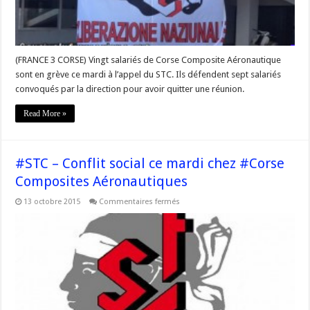
convocations
de
la
direction
(FRANCE 3 CORSE) Vingt salariés de Corse Composite Aéronautique
sont en grève ce mardi à l’appel du STC. Ils défendent sept salariés
convoqués par la direction pour avoir quitter une réunion.
Read More »
#STC – Conflit social ce mardi chez #Corse
Composites Aéronautiques
sur
13 octobre 2015
Commentaires fermés
#STC
–
Conflit
social
ce
mardi
chez
#Corse
Composites
Aéronautiques