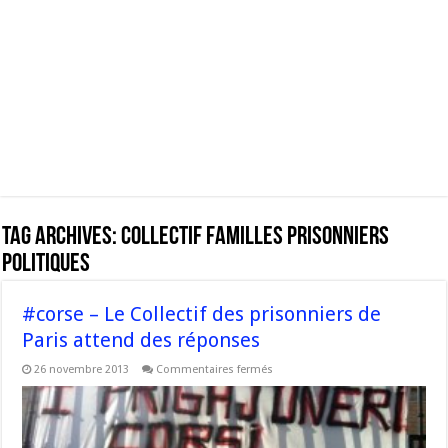
Tag Archives:
Collectif familles prisonniers
politiques
#corse – Le Collectif des prisonniers de
Paris attend des réponses
sur
26 novembre 2013
Commentaires fermés
#corse
–
Le
Collectif
des
prisonniers