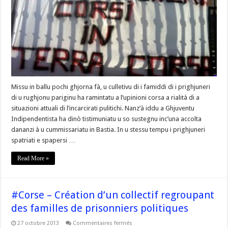
è
andatura
pà
i
Prighjuneri
Pulitichi »
par
@SAULIUlivieru
Missu in ballu pochi ghjorna fà, u culletivu di i famiddi di i prighjuneri
di u rughjonu pariginu ha ramintatu a l’upinioni corsa a rialità di a
situazioni attuali di l’incarcirati pulitichi. Nanz’à iddu a Ghjuventu
Indipendentista ha dinò tistimuniatu u so sustegnu inc’una accolta
dananzi à u cummissariatu in Bastia. In u stessu tempu i prighjuneri
spatriati e spapersi …
Read More »
#Corse – Création d’un collectif regroupant
des familles de prisonniers politiques
sur
27 octobre 2013
Commentaires fermés