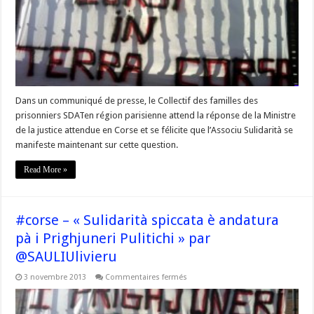
de
Paris
attend
des
réponses
Dans un communiqué de presse, le Collectif des familles des
prisonniers SDATen région parisienne attend la réponse de la Ministre
de la justice attendue en Corse et se félicite que l’Associu Sulidarità se
manifeste maintenant sur cette question.
Read More »
#corse – « Sulidarità spiccata è andatura
pà i Prighjuneri Pulitichi » par
@SAULIUlivieru
sur
3 novembre 2013
Commentaires fermés
#corse
–
« Sulidarità
spiccata