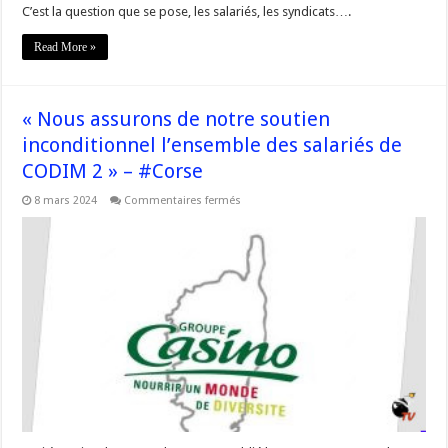
C’est la question que se pose, les salariés, les syndicats….
?
Read More »
« Nous assurons de notre soutien
inconditionnel l’ensemble des salariés de
CODIM 2 » – #Corse
sur
8 mars 2024
Commentaires fermés
« Nous
assurons
de
notre
soutien
inconditionnel
l’ensemble
des
salariés
de
CODIM
2 »
–
#Corse