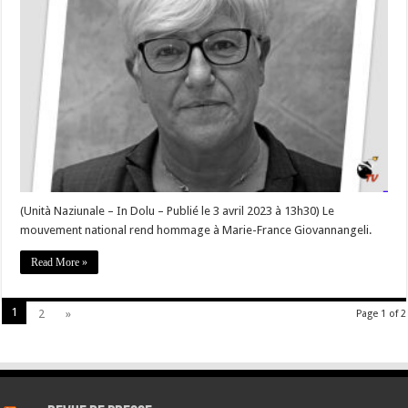
« Marie
France
Giovannangeli
si
n’hè
andata
à
l’eternu »
–
#Corse
(Unità Naziunale – In Dolu – Publié le 3 avril 2023 à 13h30) Le
mouvement national rend hommage à Marie-France Giovannangeli.
Read More »
1
2
»
Page 1 of 2