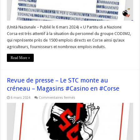
nous
à
leurs
côtés,
dans
l’attente
des
(Unità Naziunale – Publié le 6 mars 2024) « U Partitu di a Nazione
conclusions
Corsa est très attentif à la situation du personnel du groupe CODIM2,
des
discussions. »
qui représente près de 1500 emplois directs en Corse ainsi qu’aux
–
#Casino
agriculteurs, fournisseurs et nombreux emplois induits.
#Corse
Read More »
Revue de presse – Le STC monte au
créneau – Magasins #Casino en #Corse
sur
6 mars 2024
Commentaires fermés
Revue
de
presse
–
Le
STC
monte
au
créneau
–