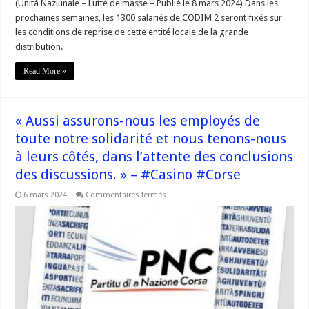
(Unità Naziunale – Lutte de masse – Publié le 8 mars 2024) Dans les
prochaines semaines, les 1300 salariés de CODIM 2 seront fixés sur
les conditions de reprise de cette entité locale de la grande
distribution.
Read More »
« Aussi assurons-nous les employés de
toute notre solidarité et nous tenons-nous
à leurs côtés, dans l’attente des conclusions
des discussions. » – #Casino #Corse
sur
6 mars 2024
Commentaires fermés
« Aussi
assurons-
nous
les
employés
de
toute
notre
solidarité
et
nous
tenons-