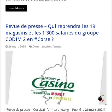
repreneur »
#Casino
Read More »
#Corse
Revue de presse – Qui reprendra les 19
magasins et les 1 300 salariés du groupe
CODIM 2 en #Corse ?
sur
26 mars 2024
Commentaires fermés
Revue
de
presse
–
Qui
reprendra
les
19
magasins
et
les
1
300
salariés
du
groupe
CODIM
2
en
(Revue de presse – Corsicainfurmazione.org – Publié le 26 mars 2024)
#Corse