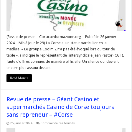
pas
d’informations.
(Revue de presse – Corsicainfurmazione.org – Publié le 26 janvier
2024 – Mis à jour le 29) La Corse a un statut particulier en la
matière. « Le groupe Codim 2 n’a pas été évoqué lors du tour de
table », a indiqué le représentant de l’intersyndicale Jean Pastor (CGT),
faute d’offres connues de manière officielle. Un silence qui devient
encore plus assourdissant …
Read More »
Revue de presse – Géant Casino et
supermarchés Casino de Corse toujours
sans repreneur – #Corse
sur
25 janvier 2024
Commentaires fermés
Revue
de