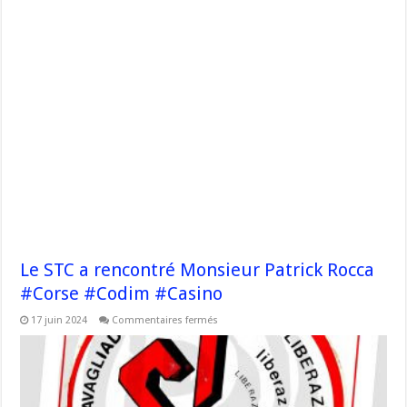
Le STC a rencontré Monsieur Patrick Rocca
#Corse #Codim #Casino
sur
17 juin 2024
Commentaires fermés
Le
STC
a
rencontré
Monsieur
Patrick
Rocca