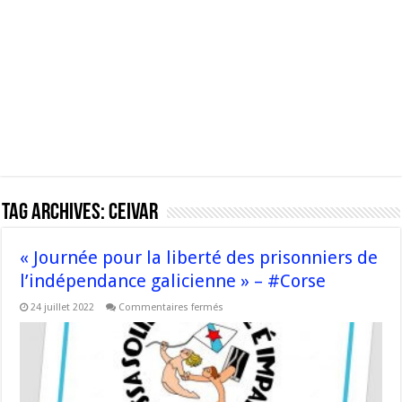
Tag Archives:
Ceivar
« Journée pour la liberté des prisonniers de
l’indépendance galicienne » – #Corse
sur
24 juillet 2022
Commentaires fermés
« Journée
pour
la
liberté
des
prisonniers
de
l’indépendance