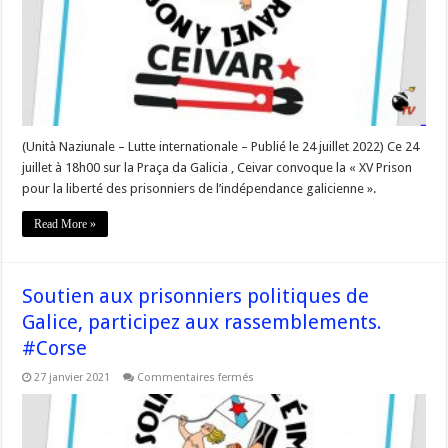
galicienne »
–
#Corse
(Unità Naziunale – Lutte internationale – Publié le 24 juillet 2022) Ce 24
juillet à 18h00 sur la Praça da Galicia , Ceivar convoque la « XV Prison
pour la liberté des prisonniers de l’indépendance galicienne ».
Read More »
Soutien aux prisonniers politiques de
Galice, participez aux rassemblements.
#Corse
sur
27 janvier 2021
Commentaires fermés
Soutien
aux
prisonniers
politiques
de