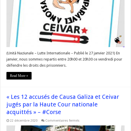
Galice,
participez
aux
rassemblements.
#Corse
(Unità Naziunale – Lutte Internationale – Publié le 27 janvier 2021) En
janvier, nous sommes repartis entre 20h00 et 20h30 ce vendredi pour
défendre les droits des prisonniers.
Read More »
« Les 12 accusés de Causa Galiza et Ceivar
jugés par la Haute Cour nationale
acquittés » – #Corse
sur
22 décembre 2020
Commentaires fermés
« Les
12