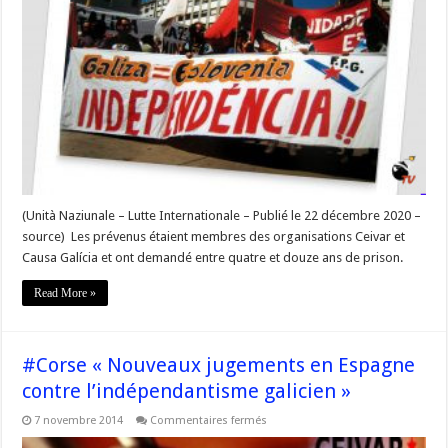
accusés
de
Causa
Galiza
et
Ceivar
jugés
par
la
Haute
Cour
nationale
acquittés »
–
#Corse
(Unità Naziunale – Lutte Internationale – Publié le 22 décembre 2020 –
source) Les prévenus étaient membres des organisations Ceivar et
Causa Galícia et ont demandé entre quatre et douze ans de prison.
Read More »
#Corse « Nouveaux jugements en Espagne
contre l’indépendantisme galicien »
sur
7 novembre 2014
Commentaires fermés
#Corse
« Nouveaux