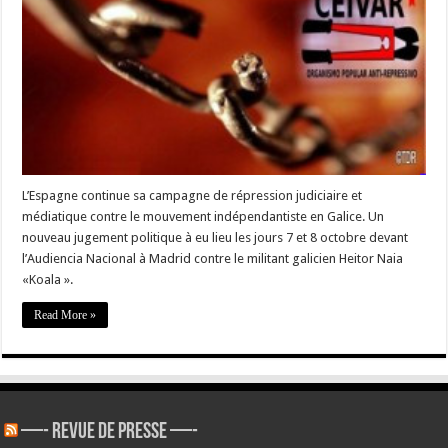
jugements
en
Espagne
contre
l’indépendantisme
galicien »
L’Espagne continue sa campagne de répression judiciaire et
médiatique contre le mouvement indépendantiste en Galice. Un
nouveau jugement politique à eu lieu les jours 7 et 8 octobre devant
l’Audiencia Nacional à Madrid contre le militant galicien Heitor Naia
«Koala ».
Read More »
—- REVUE DE PRESSE —-