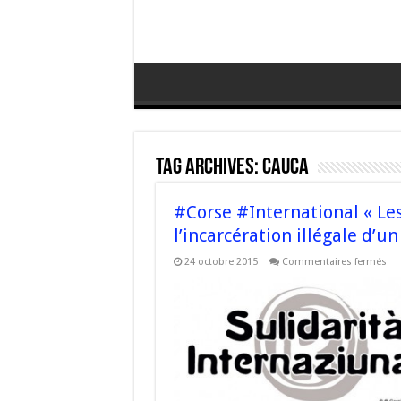
Tag Archives:
Cauca
#Corse #International « Le
l’incarcération illégale d’un
sur
24 octobre 2015
Commentaires fermés
#C
#In
« L
Ind
co
pro
con
l’i
ill
d’u
de
leu