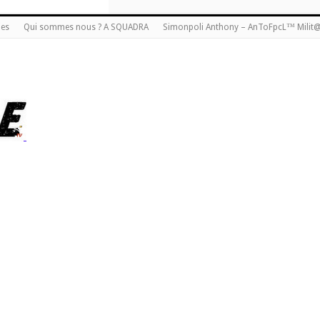
ies
Qui sommes nous ? A SQUADRA
Simonpoli Anthony – AnToFpcL™ Milit