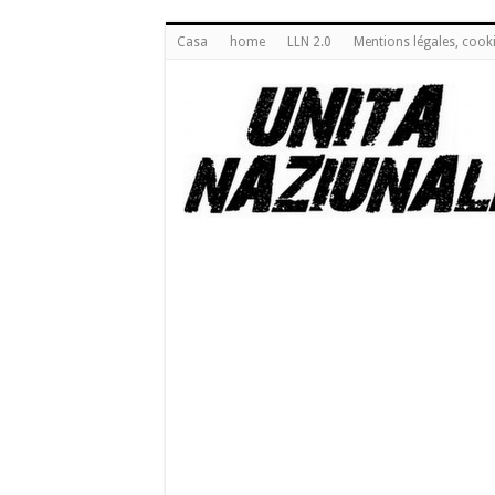
Casa
home
LLN 2.0
Mentions légales, cook