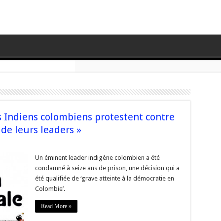
s Indiens colombiens protestent contre
 de leurs leaders »
orse
ternational
Un éminent leader indigène colombien a été
es
condamné à seize ans de prison, une décision qui a
iens
lombiens
été qualifiée de ‘grave atteinte à la démocratie en
testent
Colombie’.
tre
ncarcération
égale
Read More »
n
rs