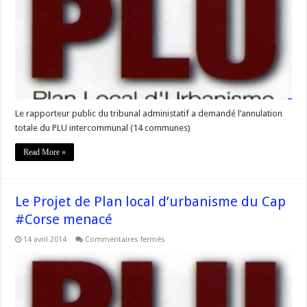
#Corse
:
annulation
annoncée
Le rapporteur public du tribunal administatif a demandé l’annulation
totale du PLU intercommunal (14 communes)
Read More »
Le Projet de Plan local d’urbanisme du Cap
#Corse menacé
sur
14 avril 2014
Commentaires fermés
Le
Projet
de
Plan
local
d’urbanisme
du