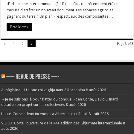
d’urbanisme intercommunal (PLUI), les élus ont récemment été en
projet
du
mesure d’arrêter un nouveau document. Les espaces agricoles
PLU
du
gagnent du terrain Un plan «respectueux des composantes …
Cap
Corse
Read More »
se
dévoile
3
«
1
2
Page 3 of 3
—- REVUE DE PRESSE —-
A màghjina – U Lione chì veghja nant’à Roccapina
8 août 2026
» Je ne suis pas là pour flatter quiconque » : en Corse, David Lisnard
détaille son projet sur les collectivités
8 août 2026
Haute-Corse : deux incendies à Albertacce et Rutali
8 août 2026
VIDÉO. Corte : ouverture de la 44e édition des Ghjurnate internaziunale
8
août 2026