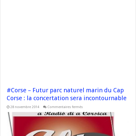
#Corse – Futur parc naturel marin du Cap
Corse : la concertation sera incontournable
sur
28 novembre 2014
Commentaires fermés
#Corse
–
Futur
parc
naturel
marin
du