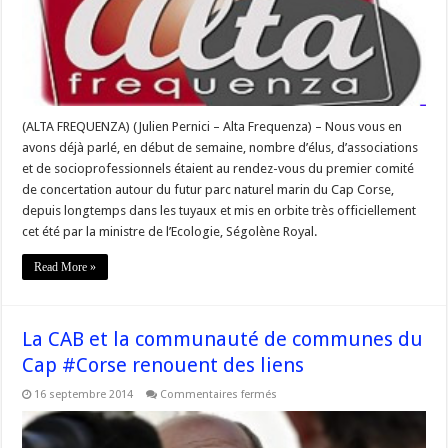
Cap
Corse
:
la
concertation
sera
incontournable
(ALTA FREQUENZA) (Julien Pernici – Alta Frequenza) – Nous vous en
avons déjà parlé, en début de semaine, nombre d’élus, d’associations
et de socioprofessionnels étaient au rendez-vous du premier comité
de concertation autour du futur parc naturel marin du Cap Corse,
depuis longtemps dans les tuyaux et mis en orbite très officiellement
cet été par la ministre de l’Ecologie, Ségolène Royal.
Read More »
La CAB et la communauté de communes du
Cap #Corse renouent des liens
sur
16 septembre 2014
Commentaires fermés
La
CAB
et
la