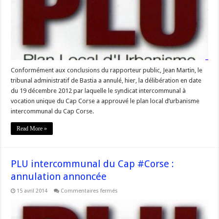
Corse
annulé
Conformément aux conclusions du rapporteur public, Jean Martin, le
tribunal administratif de Bastia a annulé, hier, la délibération en date
du 19 décembre 2012 par laquelle le syndicat intercommunal à
vocation unique du Cap Corse a approuvé le plan local d’urbanisme
intercommunal du Cap Corse.
Read More »
PLU intercommunal du Cap #Corse :
annulation annoncée
sur
15 avril 2014
Commentaires fermés
PLU
intercommunal
du
Cap