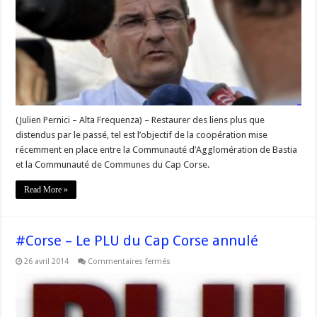
communauté
de
communes
du
Cap
#Corse
renouent
des
liens
(Julien Pernici – Alta Frequenza) – Restaurer des liens plus que
distendus par le passé, tel est l’objectif de la coopération mise
récemment en place entre la Communauté d’Agglomération de Bastia
et la Communauté de Communes du Cap Corse.
Read More »
#Corse – Le PLU du Cap Corse annulé
sur
26 avril 2014
Commentaires fermés
#Corse
–
Le
PLU
du
Cap