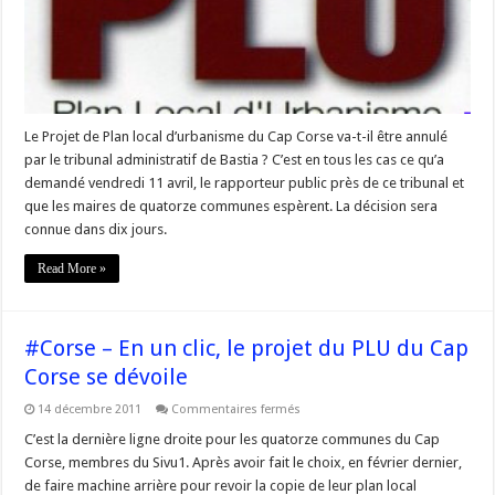
Cap
#Corse
menacé
Le Projet de Plan local d’urbanisme du Cap Corse va-t-il être annulé
par le tribunal administratif de Bastia ? C’est en tous les cas ce qu’a
demandé vendredi 11 avril, le rapporteur public près de ce tribunal et
que les maires de quatorze communes espèrent. La décision sera
connue dans dix jours.
Read More »
#Corse – En un clic, le projet du PLU du Cap
Corse se dévoile
sur
14 décembre 2011
Commentaires fermés
#Corse
–
C’est la dernière ligne droite pour les quatorze communes du Cap
En
Corse, membres du Sivu1. Après avoir fait le choix, en février dernier,
un
clic,
de faire machine arrière pour revoir la copie de leur plan local
le