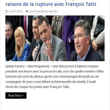
raisons de la rupture avec François Tatti
sur
3 avril 2015
Commentaires fermés
#Corse
–
Gilles
Simeoni
explique
les
raisons
de
la
rupture
avec
François
Tatti
(Julien Pernici – Alta Frequenza) – Une discussion à bâtons rompus
pendant une heure avec la presse locale, voici de quelle manière Gilles
Simeoni est sorti du silence après son communiqué de lundi où, en
compagnie de Jean-Louis Milani et Emmanuelle de Gentili, il avait
choisi de couper les ponts avec François Tatti.
Read More »