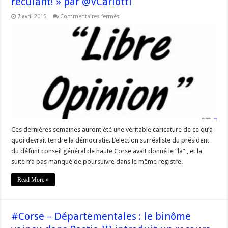
reculant! » par @VCarlotti
sur
7 avril 2015
Commentaires fermés
#Corse
–
« Comment
entrer
dans
l’avenir
en
reculant! »
par
@VCarlotti
Ces dernières semaines auront été une véritable caricature de ce qu’à
quoi devrait tendre la démocratie. L’election surréaliste du président
du défunt conseil général de haute Corse avait donné le “la” , et la
suite n’a pas manqué de poursuivre dans le même registre.
Read More »
#Corse – Départementales : le binôme