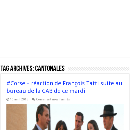
Tag Archives:
cantonales
#Corse – réaction de François Tatti suite au
bureau de la CAB de ce mardi
sur
10 avril 2015
Commentaires fermés
#Corse
–
réaction
de
François
Tatti
suite
au