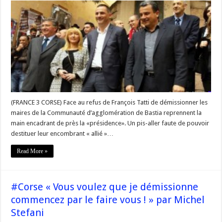
–
Remariage
forcé
entre
Tatti
et
Simeoni
à
Bastia
(FRANCE 3 CORSE) Face au refus de François Tatti de démissionner les
maires de la Communauté d’agglomération de Bastia reprennent la
main encadrant de près la «présidence». Un pis-aller faute de pouvoir
destituer leur encombrant « allié »…
Read More »
#Corse « Vous voulez que je démissionne
commencez par le faire vous ! » par Michel
Stefani