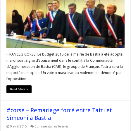
Le
budget
2015
de
la
mairie
de
Bastia,
« une
mascarade »
selon
l’opposition
(FRANCE 3 CORSE) Le budget 2015 de la mairie de Bastia a été adopté
mardi soir. Signe d’apaisement dans le conflit à la Communauté
d’Agglomération de Bastia (CAB), le groupe de François Tatti a suivi la
majorité municipale. Un vote « mascarade » violemment dénoncé par
l’opposition.
Read More »
#corse – Remariage forcé entre Tatti et
Simeoni à Bastia
sur
9 avril 2015
Commentaires fermés
#corse