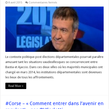
sur
8 avril 2015
Commentaires fermés
#Corse
« Vous
voulez
que
je
démissionne
commencez
par
le
faire
vous
! »
par
Michel
Stefani
Le contexte politique post élections départementales pourrait paraître
amusant tant les situations vaudevillesques se concurrencent entre
Bastia et Ajaccio. Dans ces deux villes où les majorités municipales ont
changé en mars 2014, les institutions départementales sont devenues
les lieux de tous les affrontements.
Read More »
#Corse – « Comment entrer dans l’avenir en