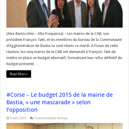
bureau
de
la
CAB
de
ce
mardi
(Alex Bertocchini – Alta Frequenza) – Les maires de la CAB, son
président François Tatti, et les membres du bureau de la Communauté
d’Agglomération de Bastia se sont réunis ce mardi. A l’issue de cette
réunion, les cinq maires de la CAB ont demandé à François Tatti de
mettre en place un budget alternatif, formalisant leur refus définitif du
budget présenté …
Read More »
#Corse – Le budget 2015 de la mairie de
Bastia, « une mascarade » selon
l’opposition
sur
9 avril 2015
Commentaires fermés
#Corse
–