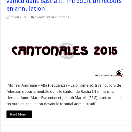
vaincu dans Bastia III introduit un recours
en annulation
sur
7 avril 2015
Commentaires fermés
#Corse
–
Départementales
:
le
binôme
vaincu
dans
Bastia
III
introduit
un
recours
en
annulation
(Michaël Andreani – Alta Frequenza) – Le binôme sorti vaincu lors de
l’élection départementale dans le canton de Bastia III dimanche
dernier, Anne-Marie Piacentini et Joseph Martelli (PRG), a introduit un
recours en annulation devant le tribunal administratif.
Read More »