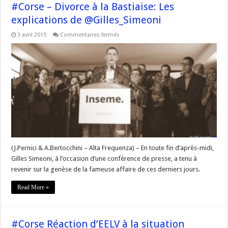
#Corse – Divorce à la Bastiaise: Les
explications de @Gilles_Simeoni
sur
3 avril 2015
Commentaires fermés
#Corse
–
Divorce
à
la
Bastiaise:
Les
explications
de
@Gilles_Simeoni
(J.Pernici & A.Bertocchini – Alta Frequenza) – En toute fin d’après-midi,
Gilles Simeoni, à l’occasion d’une conférence de presse, a tenu à
revenir sur la genèse de la fameuse affaire de ces derniers jours.
Read More »
#Corse Réaction d’EELV à la situation