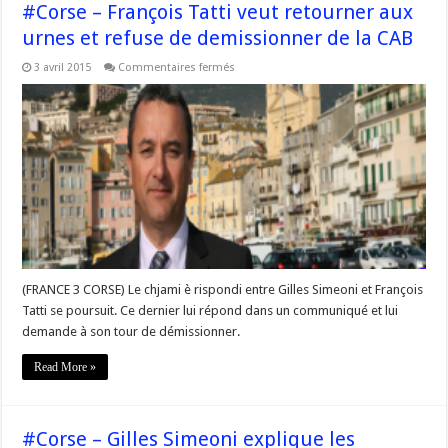
#Corse – François Tatti veut retourner aux
urnes et refuse de demissionner de la CAB
sur
3 avril 2015
Commentaires fermés
#Corse
–
François
Tatti
veut
retourner
aux
urnes
et
refuse
de
demissionner
de
la
CAB
(FRANCE 3 CORSE) Le chjami è rispondi entre Gilles Simeoni et François
Tatti se poursuit. Ce dernier lui répond dans un communiqué et lui
demande à son tour de démissionner.
Read More »
#Corse – Gilles Simeoni explique les