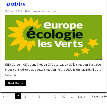
Bastiaise
sur
2 avril 2015
Commentaires fermés
#Corse
Réaction
d’EELV
à
la
situation
Bastiaise
EELV Corse – AEIV tient à réagir à l’observation de la situation Bastiaise.
Nous considérons que cette situation ne procède ni du hasard, ni de la
surprise.
Read More »
2
«
1
3
4
5
»
10
20
...
Last »
Page 2 of 20