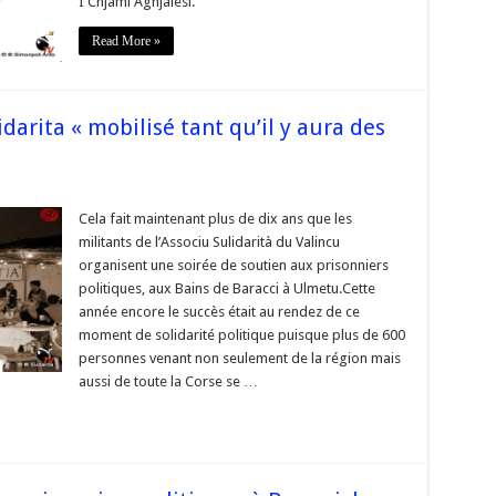
I Chjami Aghjalesi.
arita
i
Read More »
i
esi
darita « mobilisé tant qu’il y aura des
ia
e
Cela fait maintenant plus de dix ans que les
i
militants de l’Associu Sulidarità du Valincu
arita
lisé
organisent une soirée de soutien aux prisonniers
politiques, aux Bains de Baracci à Ulmetu.Cette
année encore le succès était au rendez de ce
moment de solidarité politique puisque plus de 600
niers
personnes venant non seulement de la région mais
ques »
aussi de toute la Corse se …