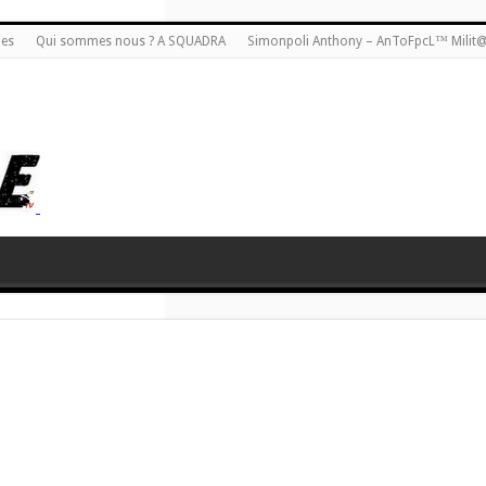
ies
Qui sommes nous ? A SQUADRA
Simonpoli Anthony – AnToFpcL™ Milit