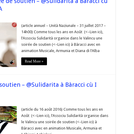
e de soutien – @Sulidarita à Bàracci cù
A
e
(article annuel – Unità Naziunale – 31 juillet 2017 –
14h00) Comme tous les ans en Août (<–Lien ici),
l’Associu Sulidarità organise dans le Valincu une
soirée de soutien (<–Lien ici) à Bàracci avec en
en
animation Musicale, Armunia et Diana di l’Alba
arita
Read More »
i
soutien – @Sulidarita à Bàracci cù I
NIA
a
e
(article du 16 août 2016) Comme tous les ans en
Août (<–Lien ici), l’Associu Sulidarità organise dans
le Valincu une soirée de soutien (<–Lien ici) à
Bàracci avec en animation Musicale, Armunia et
en