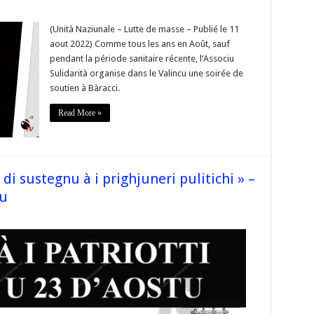
Sulidarita
a
(Unità Naziunale – Lutte de masse – Publié le 11
gnu
aout 2022) Comme tous les ans en Août, sauf
pendant la période sanitaire récente, l’Associu
uneri
Sulidarità organise dans le Valincu une soirée de
hi »
soutien à Bàracci.
ci
Read More »
tu
e
di sustegnu à i prighjuneri pulitichi » –
tu
e
arita
a
gnu
uneri
hi »