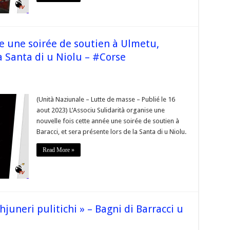
en
niers
ques
arità
se une soirée de soutien à Ulmetu,
e
a Santa di u Niolu – #Corse
ciu
rità
(Unità Naziunale – Lutte de masse – Publié le 16
ise
aout 2023) L’Associu Sulidarità organise une
nouvelle fois cette année une soirée de soutien à
Baracci, et sera présente lors de la Santa di u Niolu.
en
u,
Read More »
i
nte
hjuneri pulitichi » – Bagni di Barracci u
e