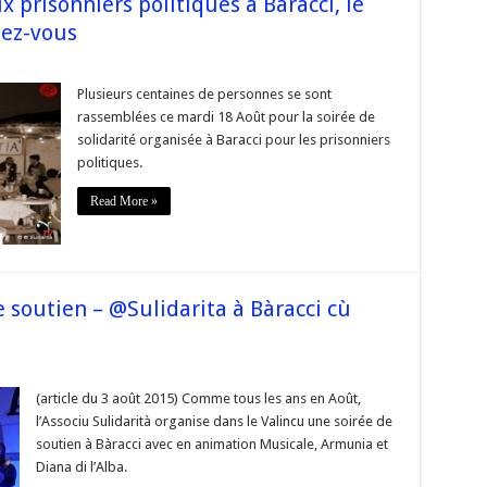
 prisonniers politiques à Baracci, le
ez-vous
e
Plusieurs centaines de personnes se sont
rassemblées ce mardi 18 Août pour la soirée de
en
solidarité organisée à Baracci pour les prisonniers
niers
politiques.
ques
i,
Read More »
s
au
z-
e soutien – @Sulidarita à Bàracci cù
e
(article du 3 août 2015) Comme tous les ans en Août,
l’Associu Sulidarità organise dans le Valincu une soirée de
soutien à Bàracci avec en animation Musicale, Armunia et
Diana di l’Alba.
en