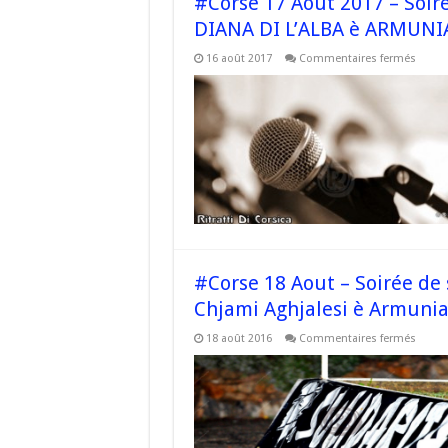
#Corse 17 Août 2017 – Soiré
DIANA DI L’ALBA è ARMUNI
sur
16 août 2017
Commentaires fermés
#Cors
17
Août
2017
–
Soirée
de
souti
–
@Sulid
à
Bàracc
cù
DIANA
DI
L’ALBA
#Corse 18 Aout – Soirée de 
è
ARMU
Chjami Aghjalesi è Armuni
sur
18 août 2016
Commentaires fermés
#Cors
18
Aout
–
Soirée
de
souti
–