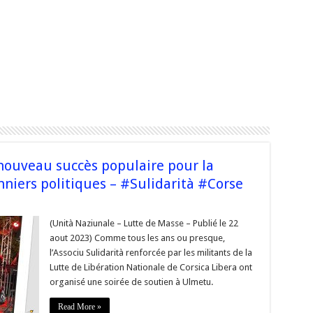
 nouveau succès populaire pour la
nniers politiques – #Sulidarità #Corse
u,
(Unità Naziunale – Lutte de Masse – Publié le 22
aout 2023) Comme tous les ans ou presque,
i,
l’Associu Sulidarità renforcée par les militants de la
au
Lutte de Libération Nationale de Corsica Libera ont
s
ire
organisé une soirée de soutien à Ulmetu.
Read More »