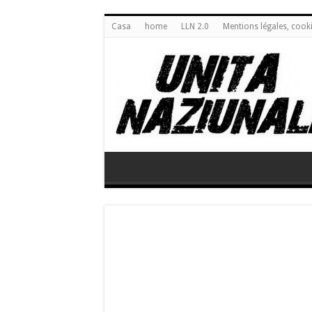
Casa
home
LLN 2.0
Mentions légales, cook