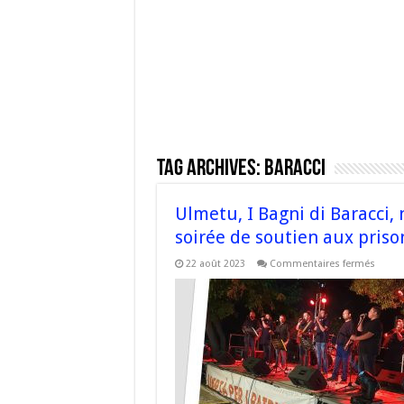
Tag Archives:
Baracci
Ulmetu, I Bagni di Baracci,
soirée de soutien aux priso
sur
22 août 2023
Commentaires fermés
Ulmet
I
Bagni
di
Baracc
nouve
succè
popula
pour
la
soirée
de