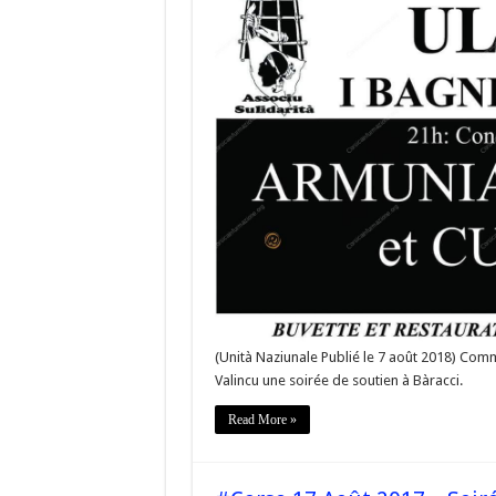
Bagni
di
Baracc
u
23
d’Aos
(Unità Naziunale Publié le 7 août 2018) Comme
Valincu une soirée de soutien à Bàracci.
Read More »