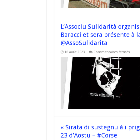
souti
aux
prison
politi
–
#Sulid
L’Associu Sulidarità organi
#Cors
Baracci et sera présente à l
@AssoSulidarita
sur
16 août 2023
Commentaires fermés
L’Asso
Sulida
organ
une
soirée
de
souti
à
Ulmet
Baracc
et
sera
prése
à
la
Santa
di
u
« Sirata di sustegnu à i prig
Niolu
–
23 d’Aostu – #Corse
#Cors