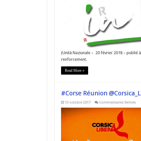
(Unità Naziunale – 20 février 2018 – publié à
renforcement.
Read More »
#Corse Réunion @Corsica_Li
sur
13 octobre 2017
Commentaires fermés
#C
Ré
@Co
ba
–
Se
L’I