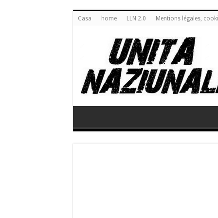
Casa
home
LLN 2.0
Mentions légales, cook