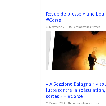
Revue de presse « une boul
#Corse
sur
12 février 2025
Commentaires fermés
Revu
de
pres
« un
boul
de
nouv
visée
à
Corb
–
#Cor
« A Sezzione Balagna » « so
lutte contre la spéculation,
sortes » – #Corse
sur
25 mars 2024
Commentaires fermés