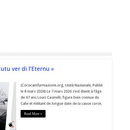
tutu ver di l’Eternu »
s
li
(Corsicainfurmazione.org, Unità Naziunale, Publié
le 8 mars 2026) Le 7 mars 2026 s’est éteint à l’âge
u
de 67 ans Louis Casinelli, figure bien connue de
Calvi et militant de longue date de la cause corse.
u »
Read More »