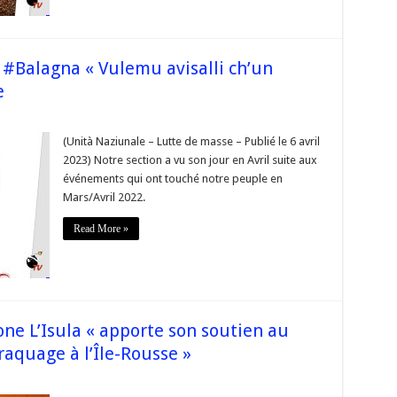
#Balagna « Vulemu avisalli ch’un
e
tù
dentista
(Unità Naziunale – Lutte de masse – Publié le 6 avril
a
2023) Notre section a vu son jour en Avril suite aux
mu
événements qui ont touché notre peuple en
Mars/Avril 2022.
emu
Read More »
one L’Isula « apporte son soutien au
aquage à l’Île-Rousse »
sur
s
#Corse