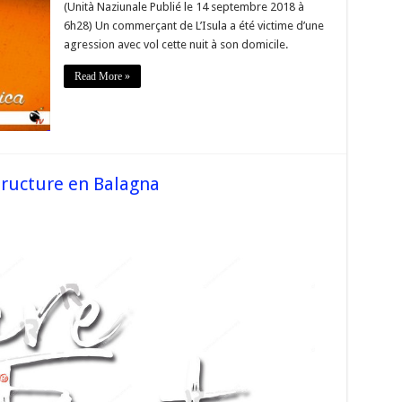
Corsica
(Unità Naziunale Publié le 14 septembre 2018 à
Libera
6h28) Un commerçant de L’Isula a été victime d’une
sezzione
L’Isula
agression avec vol cette nuit à son domicile.
« apporte
son
soutien
Read More »
au
commerçant
victime
d’un
braquage
à
l’Île-
Rousse »
tructure en Balagna
se
eInFronte
ture
gna