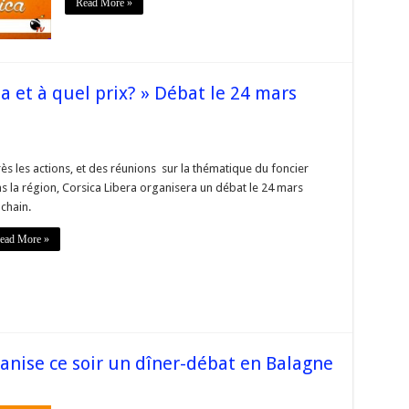
Read More »
a et à quel prix? » Débat le 24 mars
se
ès les actions, et des réunions sur la thématique du foncier
s la région, Corsica Libera organisera un débat le 24 mars
na
chain.
ead More »
»
t
anise ce soir un dîner-débat en Balagne