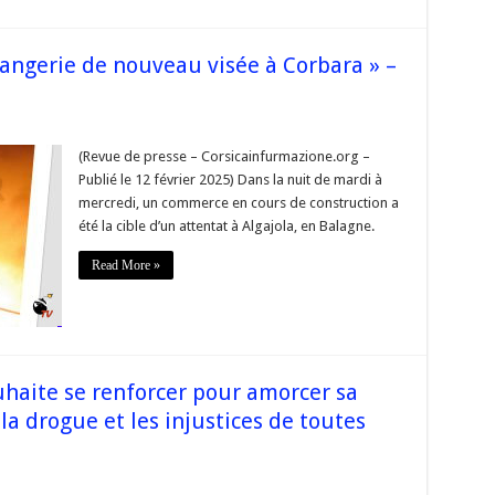
angerie de nouveau visée à Corbara » –
e
(Revue de presse – Corsicainfurmazione.org –
se
Publié le 12 février 2025) Dans la nuit de mardi à
e
angerie
mercredi, un commerce en cours de construction a
été la cible d’un attentat à Algajola, en Balagne.
eau
Read More »
ara »
se
uhaite se renforcer pour amorcer sa
 la drogue et les injustices de toutes