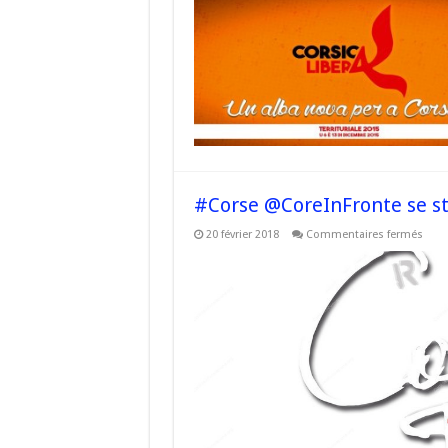
#Corse @CoreInFronte se s
sur
20 février 2018
Commentaires fermés
#Cor
@Cor
se
struc
en
Bala