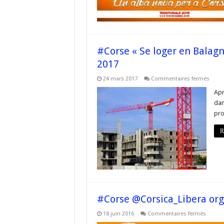
#Corse « Se loger en Balagn
2017
sur
24 mars 2017
Commentaires fermés
#Cor
« Se
Apr
loger
dan
en
Balag
pro
et
à
quel
R
prix? 
Déba
le
24
mars
2017
#Corse @Corsica_Libera org
sur
18 juin 2016
Commentaires fermés
#Corse