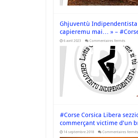
Ghjuventù Indipendentista 
capieremu mai… » – #Cors
sur
6 avril 2023
Commentaires fermés
Ghjuven
Indipen
#Balagn
« Vule
avisalli
ch’un
capier
mai… »
–
#Corse
#Corse Corsica Libera sezzi
commerçant victime d’un br
14 septembre 2018
Commentaires fermé