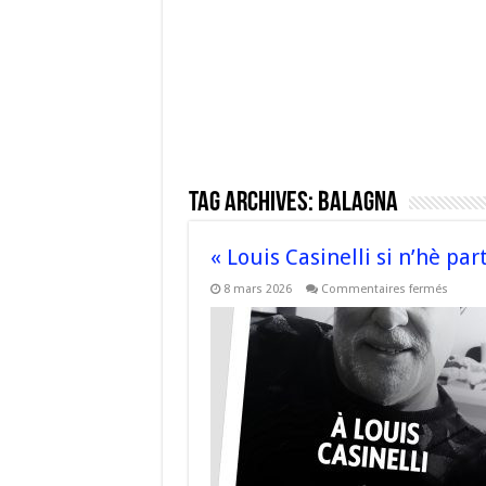
Tag Archives:
Balagna
« Louis Casinelli si n’hè par
sur
8 mars 2026
Commentaires fermés
« Loui
Casinel
si
n’hè
partut
ver
di
l’Etern