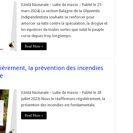
one
(Unità Naziunale – Lutte de masse – Publié le 25
na »
mars 2024) La section Balagne de la Ghjuventù
haite
Indipendentista souhaite se renforcer pour
rcer
amorcer sa lutte contre la spéculation, la drogue et
cer
les injustices de toutes sortes que subit le peuple
corse depuis trop longtemps.
e
Read More »
lation,
ue
ices
ièrement, la prévention des incendies
s
e
s »
se
us
(Unità Naziunale – Lutte de masse – Publié le 28
irmons
juillet 2023) Nous le réaffirmons régulièrement, la
ièrement,
prévention des incendies est fondamentale.
ntion
dies
Read More »
amentale »
se