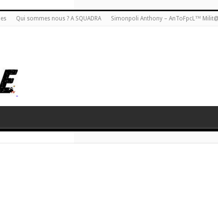
ies
Qui sommes nous ? A SQUADRA
Simonpoli Anthony – AnToFpcL™ Milit