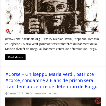
une
assignation
levée »
#Corse
(www.unita-naziunale.org – 19h15) Nicolas Battini, Stephane Tomasini
et Ghjiseppu Maria Verdi pourront être transférés du bâtiment de la
Maison d’Arrêt de Borgu au bâtiment centre de détention de Borgu.
Read More »
#Corse – Ghjiseppu Maria Verdi, patriote
#corse, condamné à 6 ans de prison sera
transféré au centre de détention de Borgu
sur
1 mars 2017
Commentaires fermés
#Corse
–
Ghjiseppu
Maria