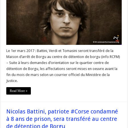
Verdi,
patriote
#corse,
condamné
à
6
ans
de
prison
sera
transféré
au
centre
Le 1er mars 2017 : Battini, Verdi et Tomasini seront transféré de la
de
détention
Maison d’arrêt de Borgu au centre de détention de borgu (info RCFM)
de
– Suite à leurs demandes d’orientation sur le quartier centre de
Borgu
détention de Borgu, les affectations seront mises en oeuvre avant la
fin du mois de mars selon un courrier officiel du Ministère de la
Justice.
Read More »
Nicolas Battini, patriote #Corse condamné
à 8 ans de prison, sera transféré au centre
de détention de Borgu