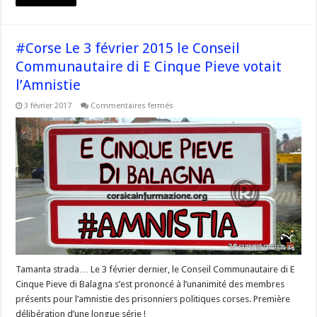
#Corse Le 3 février 2015 le Conseil
Communautaire di E Cinque Pieve votait
l’Amnistie
sur
3 février 2017
Commentaires fermés
#Corse
Le
3
février
2015
le
Conseil
Communautaire
di
E
Cinque
Pieve
votait
l’Amnistie
Tamanta strada… Le 3 février dernier, le Conseil Communautaire di E
Cinque Pieve di Balagna s’est prononcé à l’unanimité des membres
présents pour l’amnistie des prisonniers politiques corses. Première
délibération d’une longue série !