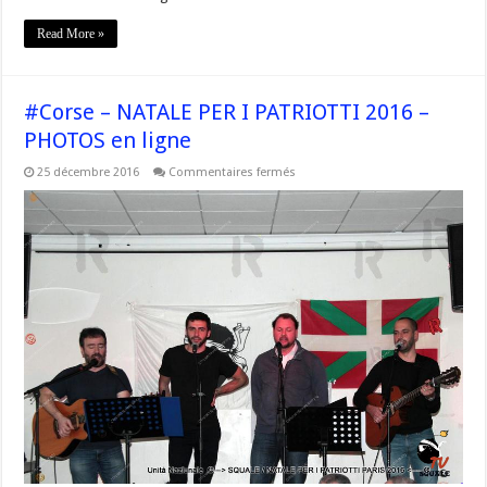
Read More »
#Corse – NATALE PER I PATRIOTTI 2016 –
PHOTOS en ligne
sur
25 décembre 2016
Commentaires fermés
#Corse
–
NATALE
PER
I
PATRIOTTI
2016
–
PHOTOS
en
ligne