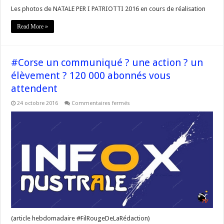
Les photos de NATALE PER I PATRIOTTI 2016 en cours de réalisation
Read More »
#Corse un communiqué ? une action ? un
élèvement ? 120 000 abonnés vous
attendent
sur
24 octobre 2016
Commentaires fermés
#Corse
un
communiqué
?
une
action
?
un
élèvement
?
120
000
abonnés
vous
attendent
(article hebdomadaire #FilRougeDeLaRédaction)