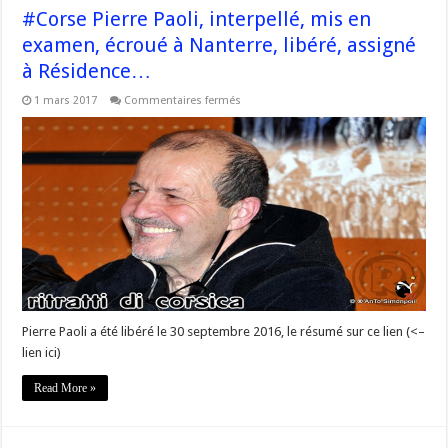
#Corse Pierre Paoli, interpellé, mis en
examen, écroué à Nanterre, libéré, assigné
à Résidence…
sur
1 mars 2017
Commentaires fermés
#Corse
Pierre
Paoli,
interpellé,
mis
en
examen,
écroué
à
Nanterre,
libéré,
assigné
à
Résidence…
Pierre Paoli a été libéré le 30 septembre 2016, le résumé sur ce lien (<–
lien ici)
Read More »