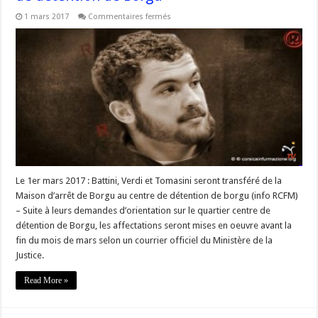
sur
1 mars 2017
Commentaires fermés
Nicolas
Battini,
patriote
#Corse
condamné
à
8
ans
de
prison,
sera
transféré
au
centre
de
détention
de
Le 1er mars 2017 : Battini, Verdi et Tomasini seront transféré de la
Borgu
Maison d’arrêt de Borgu au centre de détention de borgu (info RCFM)
– Suite à leurs demandes d’orientation sur le quartier centre de
détention de Borgu, les affectations seront mises en oeuvre avant la
fin du mois de mars selon un courrier officiel du Ministère de la
Justice.
Read More »