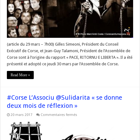
–
Retour
à
l’emploi
et
à
la
vie
active
pour
les
(article du 29 mars – 7h00) Gilles Simeoni, Président du Conseil
prisonniers
politiques
Exécutif de Corse, et Jean-Guy Talamoni, Président de l’Assemblée de
Corse sont à l’origine du rapport « PACE, RITORNU E LIBERTA ». Il a été
présenté et adopté ce jeudi 30 mars par l’Assemblée de Corse.
Read More »
#Corse L’Associu @Sulidarita « se donne
deux mois de réflexion »
sur
20 mars 2017
Commentaires fermés
#Corse
L’Associu
@Sulidarita
« se
donne
deux