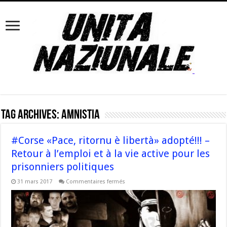
Tag Archives:
amnistia
#Corse «Pace, ritornu è libertà» adopté!!! –
Retour à l’emploi et à la vie active pour les
prisonniers politiques
sur
31 mars 2017
Commentaires fermés
#Corse
«Pace,
ritornu
è
libertà»
adopté!!!