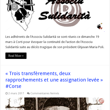
mois
de
réflexion »
Les adhérents de l’Associu Sulidarità se sont réunis ce dimanche 19
mars à Corti pour évoquer la continuité de l’action de l’Associu
Sulidarità suite au décès tragique de son président Ghjuvan Maria Poli.
Read More »
« Trois transfèrements, deux
rapprochements et une assignation levée »
#Corse
sur
2 mars 2017
Commentaires fermés
« Trois
transfèrements,
deux
rapprochements
et