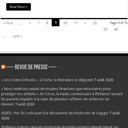
Read More »
9
« First
...
«
7
8
10
11
»
20
Page 9 of 75
30
40
...
Last »
—- REVUE DE PRESSE —-
« Les Contes Infusés » : à Corte, la littérature se déguste!
7 août 2026
« Nous mettrons autant de moyens financiers que nécessaires pour
protéger nos enfants ». En Corse, la haute-commissaire à l’Enfance rassure
les parents inquiets à la suite de plusieurs affaires de violences sur
mineurs
7 août 2026
VIDÉO : Per Sti Lochi part à la découverte de Piedicorte-di-Gaggio
7 août
2026
Vigilance orange canicule prolongée au moins jusqu’à samedi minuit sur