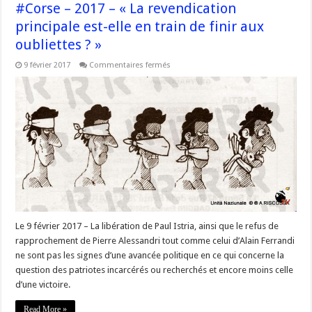
#Corse – 2017 – « La revendication
principale est-elle en train de finir aux
oubliettes ? »
sur
9 février 2017
Commentaires fermés
#Corse
–
2017
–
« La
revendication
principale
est-
elle
en
train
de
finir
aux
oubliettes
? »
Le 9 février 2017 – La libération de Paul Istria, ainsi que le refus de
rapprochement de Pierre Alessandri tout comme celui d’Alain Ferrandi
ne sont pas les signes d’une avancée politique en ce qui concerne la
question des patriotes incarcérés ou recherchés et encore moins celle
d’une victoire.
Read More »