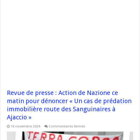
Revue de presse : Action de Nazione ce
matin pour dénoncer « Un cas de prédation
immobilière route des Sanguinaires à
Ajaccio »
sur
16 novembre 2024
Commentaires fermés
Revue
de
presse