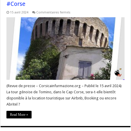
#Corse
sur
15 avril 2024
Commentaires fermés
Revue
de
presse
–
Spéculation
Tour
de
Tuminu
–
Rassemblement
le
20
avril
2024
–
#Corse
(Revue de presse – Corsicainfurmazione.org – Publié le 15 avril 2024)
La tour génoise de Tomino, dans le Cap Corse, sera-t-elle bientôt
disponible à la location touristique sur Airbnb, Booking ou encore
Abritel ?
Read More »