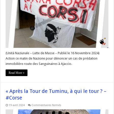
:
Action
de
Nazione
ce
matin
pour
dénoncer
« Un
cas
de
prédation
immobilière
route
des
Sanguinaires
(Unità Naziunale – Lutte de Masse – Publié le 16 Novembre 2024)
à
Action ce matin de Nazione pour dénoncer un cas de prédation
Ajaccio »
immobilière route des Sanguinaires à Ajaccio.
Read More »
« Après la Tour de Tuminu, à qui le tour ? –
#Corse
sur
19 avril 2024
Commentaires fermés
« Après
la