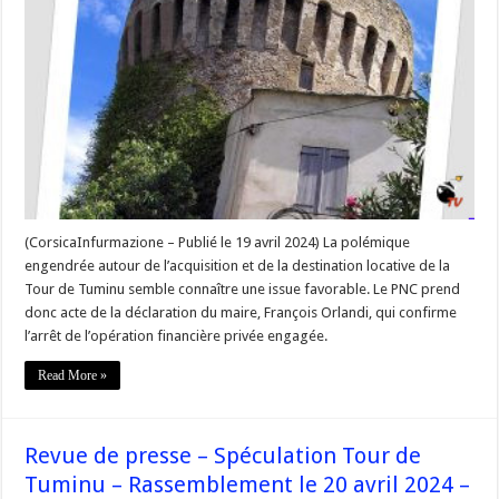
Tour
de
Tuminu,
à
qui
le
tour
?
–
#Corse
(CorsicaInfurmazione – Publié le 19 avril 2024) La polémique
engendrée autour de l’acquisition et de la destination locative de la
Tour de Tuminu semble connaître une issue favorable. Le PNC prend
donc acte de la déclaration du maire, François Orlandi, qui confirme
l’arrêt de l’opération financière privée engagée.
Read More »
Revue de presse – Spéculation Tour de
Tuminu – Rassemblement le 20 avril 2024 –